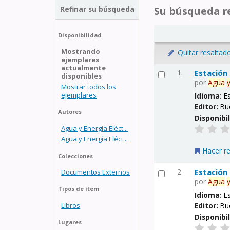
Refinar su búsqueda
Su búsqueda re
Disponibilidad
Mostrando
Quitar resaltad
ejemplares
actualmente
1.
Estación
disponibles
por
Agua
Mostrar todos los
ejemplares
Idioma:
E
Editor:
Bu
Autores
Disponibi
Agua y Energía Eléct...
Agua y Energía Eléct...
Hacer r
Colecciones
2.
Estación
Documentos Externos
por
Agua
Tipos de ítem
Idioma:
E
Libros
Editor:
Bu
Disponibi
Lugares