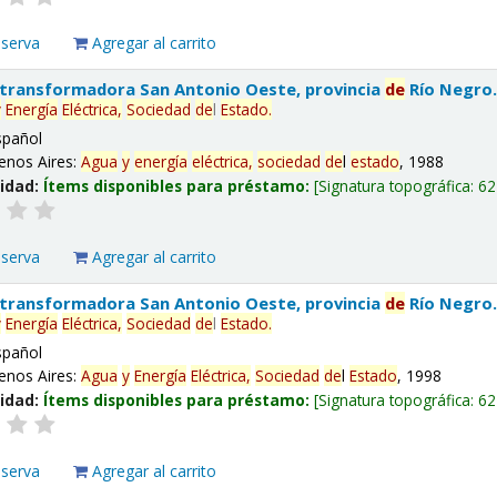
eserva
Agregar al carrito
 transformadora San Antonio Oeste, provincia
de
Río Negro
y
Energía
Eléctrica,
Sociedad
de
l
Estado
.
spañol
enos Aires:
Agua
y
energía
eléctrica,
sociedad
de
l
estado
, 1988
lidad:
Ítems disponibles para préstamo:
Signatura topográfica:
62
eserva
Agregar al carrito
 transformadora San Antonio Oeste, provincia
de
Río Negro
y
Energía
Eléctrica,
Sociedad
de
l
Estado
.
spañol
enos Aires:
Agua
y
Energía
Eléctrica,
Sociedad
de
l
Estado
, 1998
lidad:
Ítems disponibles para préstamo:
Signatura topográfica:
62
eserva
Agregar al carrito