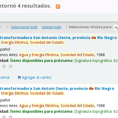
tornó 4 resultados.
|
Seleccionar todo
Limpiar todo
|
Seleccionar títulos para:
o
 transformadora San Antonio Oeste, provincia
de
Río Negro
y
Energía
Eléctrica,
Sociedad
de
l
Estado
.
spañol
enos Aires:
Agua
y
Energía
Eléctrica,
Sociedad
de
l
Estado
, 1988
lidad:
Ítems disponibles para préstamo:
Signatura topográfica:
62
eserva
Agregar al carrito
 transformadora San Antoni Oeste, provincia
de
Río Negro
y
Energía
Eléctrica,
Sociedad
de
l
Estado
.
spañol
enos Aires:
Agua
y
Energía
Eléctrica,
Sociedad
de
l
Estado
, 1988
lidad:
Ítems disponibles para préstamo:
Signatura topográfica:
62