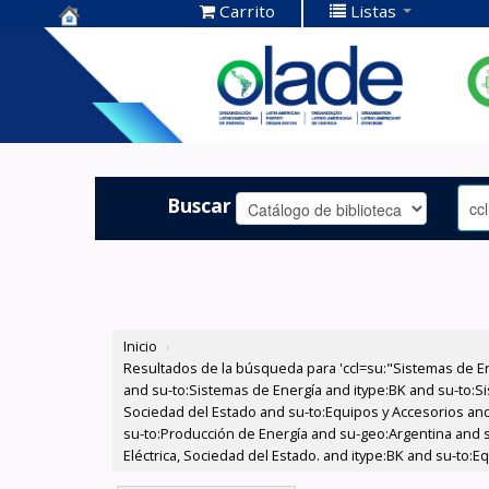
Carrito
Listas
Centro de
Documentación
OLADE -
Buscar
Inicio
›
Resultados de la búsqueda para 'ccl=su:"Sistemas de E
and su-to:Sistemas de Energía and itype:BK and su-to:Si
Sociedad del Estado and su-to:Equipos y Accesorios and 
su-to:Producción de Energía and su-geo:Argentina and 
Eléctrica, Sociedad del Estado. and itype:BK and su-to: