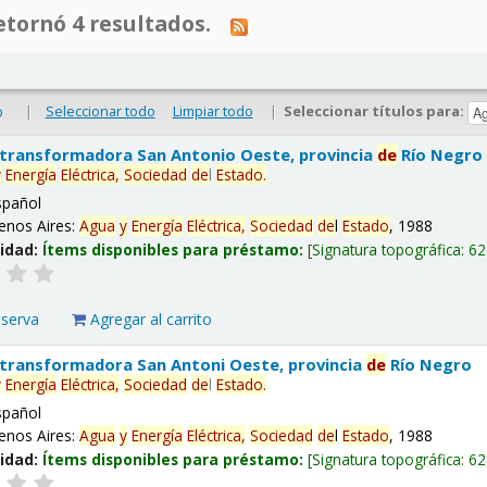
tornó 4 resultados.
|
Seleccionar todo
Limpiar todo
|
Seleccionar títulos para:
o
 transformadora San Antonio Oeste, provincia
de
Río Negro
y
Energía
Eléctrica,
Sociedad
de
l
Estado
.
spañol
enos Aires:
Agua
y
Energía
Eléctrica,
Sociedad
de
l
Estado
, 1988
lidad:
Ítems disponibles para préstamo:
Signatura topográfica:
62
eserva
Agregar al carrito
 transformadora San Antoni Oeste, provincia
de
Río Negro
y
Energía
Eléctrica,
Sociedad
de
l
Estado
.
spañol
enos Aires:
Agua
y
Energía
Eléctrica,
Sociedad
de
l
Estado
, 1988
lidad:
Ítems disponibles para préstamo:
Signatura topográfica:
62