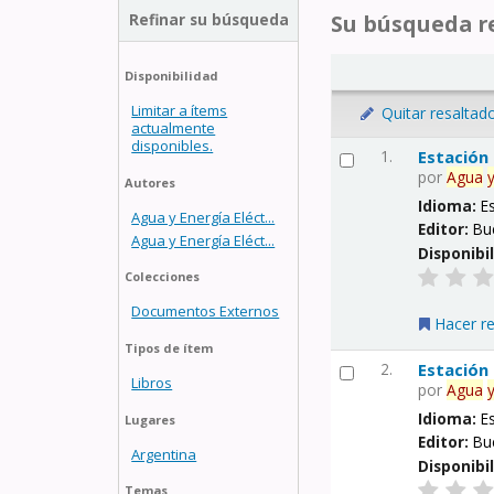
Refinar su búsqueda
Su búsqueda re
Disponibilidad
Limitar a ítems
Quitar resaltad
actualmente
disponibles.
1.
Estación
por
Agua
Autores
Idioma:
E
Agua y Energía Eléct...
Editor:
Bu
Agua y Energía Eléct...
Disponibi
Colecciones
Documentos Externos
Hacer r
Tipos de ítem
2.
Estación
Libros
por
Agua
Idioma:
E
Lugares
Editor:
Bu
Argentina
Disponibi
Temas