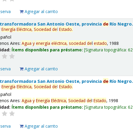
eserva
Agregar al carrito
 transformadora San Antonio Oeste, provincia
de
Río Negro
y
Energía
Eléctrica,
Sociedad
de
l
Estado
.
spañol
enos Aires:
Agua
y
energía
eléctrica,
sociedad
de
l
estado
, 1988
lidad:
Ítems disponibles para préstamo:
Signatura topográfica:
62
eserva
Agregar al carrito
 transformadora San Antonio Oeste, provincia
de
Río Negro
y
Energía
Eléctrica,
Sociedad
de
l
Estado
.
spañol
enos Aires:
Agua
y
Energía
Eléctrica,
Sociedad
de
l
Estado
, 1998
lidad:
Ítems disponibles para préstamo:
Signatura topográfica:
62
eserva
Agregar al carrito