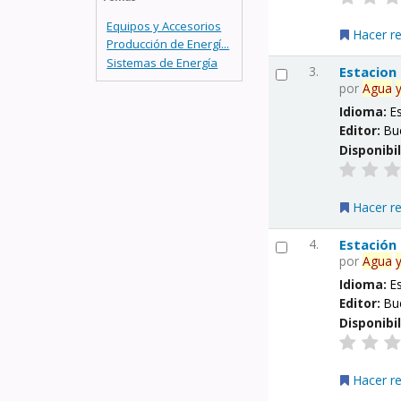
Equipos y Accesorios
Hacer r
Producción de Energí...
Sistemas de Energía
3.
Estacion
por
Agua
Idioma:
E
Editor:
Bu
Disponibi
Hacer r
4.
Estación
por
Agua
Idioma:
E
Editor:
Bu
Disponibi
Hacer r