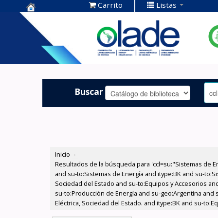
Carrito
Listas
Centro de
Documentación
OLADE -
Buscar
Inicio
›
Resultados de la búsqueda para 'ccl=su:"Sistemas de E
and su-to:Sistemas de Energía and itype:BK and su-to:Si
Sociedad del Estado and su-to:Equipos y Accesorios and 
su-to:Producción de Energía and su-geo:Argentina and 
Eléctrica, Sociedad del Estado. and itype:BK and su-to: