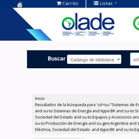
Carrito
Listas
Centro de
Documentación
OLADE -
Buscar
Inicio
›
Resultados de la búsqueda para 'ccl=su:"Sistemas de E
and su-to:Sistemas de Energía and itype:BK and su-to:Si
Sociedad del Estado and su-to:Equipos y Accesorios and 
su-to:Producción de Energía and su-geo:Argentina and 
Eléctrica, Sociedad del Estado. and itype:BK and su-to: