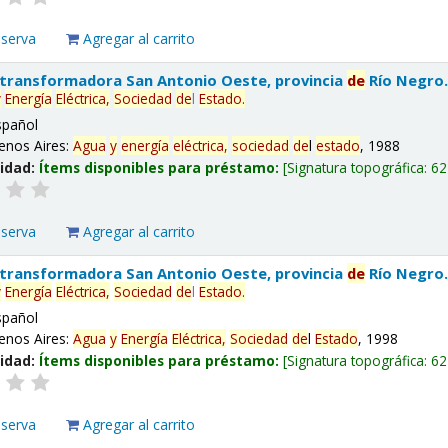
eserva
Agregar al carrito
 transformadora San Antonio Oeste, provincia
de
Río Negro
y
Energía
Eléctrica,
Sociedad
de
l
Estado
.
spañol
enos Aires:
Agua
y
energía
eléctrica,
sociedad
de
l
estado
, 1988
lidad:
Ítems disponibles para préstamo:
Signatura topográfica:
62
eserva
Agregar al carrito
 transformadora San Antonio Oeste, provincia
de
Río Negro
y
Energía
Eléctrica,
Sociedad
de
l
Estado
.
spañol
enos Aires:
Agua
y
Energía
Eléctrica,
Sociedad
de
l
Estado
, 1998
lidad:
Ítems disponibles para préstamo:
Signatura topográfica:
62
eserva
Agregar al carrito