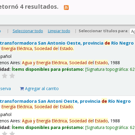
tornó 4 resultados.
|
Seleccionar todo
Limpiar todo
|
Seleccionar títulos para:
o
 transformadora San Antonio Oeste, provincia
de
Río Negro
y
Energía
Eléctrica,
Sociedad
de
l
Estado
.
spañol
enos Aires:
Agua
y
Energía
Eléctrica,
Sociedad
de
l
Estado
, 1988
lidad:
Ítems disponibles para préstamo:
Signatura topográfica:
62
eserva
Agregar al carrito
 transformadora San Antoni Oeste, provincia
de
Río Negro
y
Energía
Eléctrica,
Sociedad
de
l
Estado
.
spañol
enos Aires:
Agua
y
Energía
Eléctrica,
Sociedad
de
l
Estado
, 1988
lidad:
Ítems disponibles para préstamo:
Signatura topográfica:
62