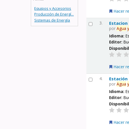
Equipos y Accesorios
Hacer r
Producción de Energí...
Sistemas de Energía
3.
Estacion
por
Agua
Idioma:
E
Editor:
Bu
Disponibi
Hacer r
4.
Estación
por
Agua
Idioma:
E
Editor:
Bu
Disponibi
Hacer r