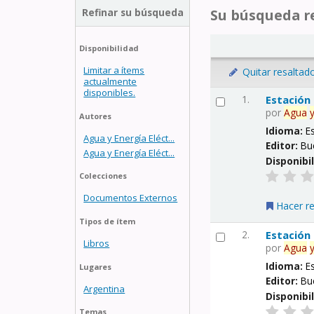
Refinar su búsqueda
Su búsqueda re
Disponibilidad
Limitar a ítems
Quitar resaltad
actualmente
disponibles.
1.
Estación
por
Agua
Autores
Idioma:
E
Agua y Energía Eléct...
Editor:
Bu
Agua y Energía Eléct...
Disponibi
Colecciones
Documentos Externos
Hacer r
Tipos de ítem
2.
Estación
Libros
por
Agua
Idioma:
E
Lugares
Editor:
Bu
Argentina
Disponibi
Temas