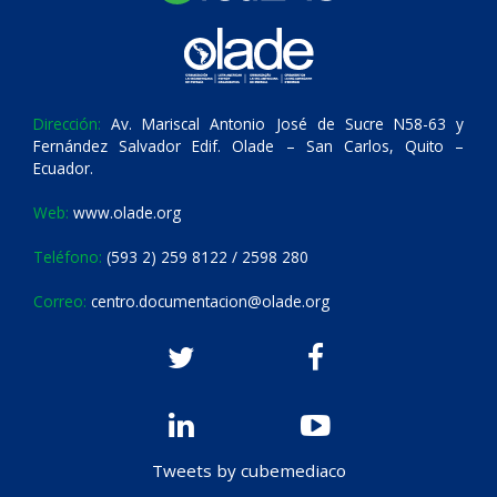
Dirección:
Av. Mariscal Antonio José de Sucre N58-63 y
Fernández Salvador Edif. Olade – San Carlos, Quito –
Ecuador.
Web:
www.olade.org
Teléfono:
(593 2) 259 8122 / 2598 280
Correo:
centro.documentacion@olade.org
Tweets by cubemediaco