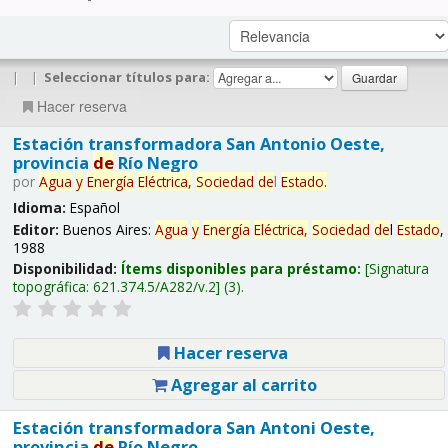
|
|
Seleccionar títulos para:
Hacer reserva
Estación transformadora San Antonio Oeste,
provincia
de
Río Negro
por
Agua
y
Energía
Eléctrica,
Sociedad
de
l
Estado
.
Idioma:
Español
Editor:
Buenos Aires:
Agua
y
Energía
Eléctrica,
Sociedad
de
l
Estado
,
1988
Disponibilidad:
Ítems disponibles para préstamo:
Signatura
topográfica:
621.374.5/A282/v.2
(3).
Hacer reserva
Agregar al carrito
Estación transformadora San Antoni Oeste,
provincia
de
Río Negro