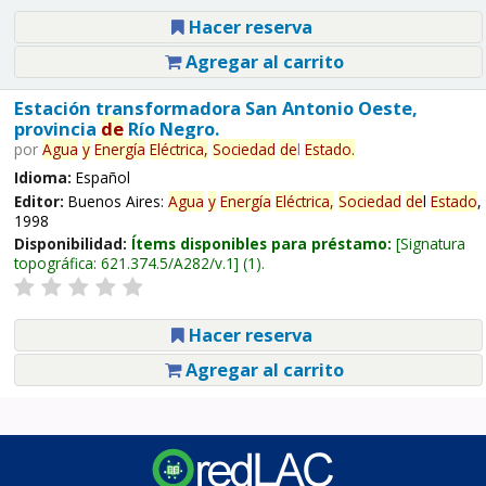
Hacer reserva
Agregar al carrito
Estación transformadora San Antonio Oeste,
provincia
de
Río Negro.
por
Agua
y
Energía
Eléctrica,
Sociedad
de
l
Estado
.
Idioma:
Español
Editor:
Buenos Aires:
Agua
y
Energía
Eléctrica,
Sociedad
de
l
Estado
,
1998
Disponibilidad:
Ítems disponibles para préstamo:
Signatura
topográfica:
621.374.5/A282/v.1
(1).
Hacer reserva
Agregar al carrito