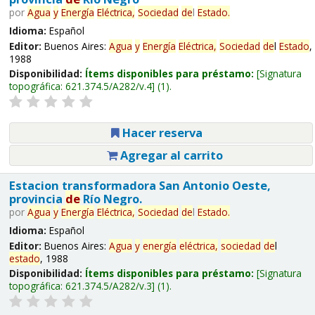
por
Agua
y
Energía
Eléctrica,
Sociedad
de
l
Estado
.
Idioma:
Español
Editor:
Buenos Aires:
Agua
y
Energía
Eléctrica,
Sociedad
de
l
Estado
,
1988
Disponibilidad:
Ítems disponibles para préstamo:
Signatura
topográfica:
621.374.5/A282/v.4
(1).
Hacer reserva
Agregar al carrito
Estacion transformadora San Antonio Oeste,
provincia
de
Río Negro.
por
Agua
y
Energía
Eléctrica,
Sociedad
de
l
Estado
.
Idioma:
Español
Editor:
Buenos Aires:
Agua
y
energía
eléctrica,
sociedad
de
l
estado
, 1988
Disponibilidad:
Ítems disponibles para préstamo:
Signatura
topográfica:
621.374.5/A282/v.3
(1).