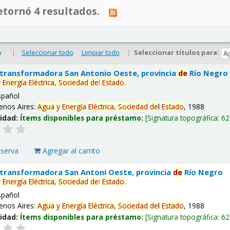
tornó 4 resultados.
|
Seleccionar todo
Limpiar todo
|
Seleccionar títulos para:
o
 transformadora San Antonio Oeste, provincia
de
Río Negro
y
Energía
Eléctrica,
Sociedad
de
l
Estado
.
spañol
enos Aires:
Agua
y
Energía
Eléctrica,
Sociedad
de
l
Estado
, 1988
lidad:
Ítems disponibles para préstamo:
Signatura topográfica:
62
eserva
Agregar al carrito
 transformadora San Antoni Oeste, provincia
de
Río Negro
y
Energía
Eléctrica,
Sociedad
de
l
Estado
.
spañol
enos Aires:
Agua
y
Energía
Eléctrica,
Sociedad
de
l
Estado
, 1988
lidad:
Ítems disponibles para préstamo:
Signatura topográfica:
62