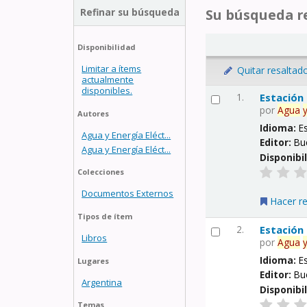
Refinar su búsqueda
Su búsqueda re
Disponibilidad
Limitar a ítems
Quitar resaltad
actualmente
disponibles.
1.
Estación
por
Agua
Autores
Idioma:
E
Agua y Energía Eléct...
Editor:
Bu
Agua y Energía Eléct...
Disponibi
Colecciones
Documentos Externos
Hacer r
Tipos de ítem
2.
Estación
Libros
por
Agua
Idioma:
E
Lugares
Editor:
Bu
Argentina
Disponibi
Temas