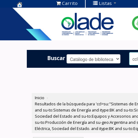
Carrito
Listas
Centro de
Documentación
OLADE -
Buscar
Inicio
›
Resultados de la búsqueda para 'ccl=su:"Sistemas de E
and su-to:Sistemas de Energía and itype:BK and su-to:Si
Sociedad del Estado and su-to:Equipos y Accesorios and 
su-to:Producción de Energía and su-geo:Argentina and 
Eléctrica, Sociedad del Estado. and itype:BK and su-to:E