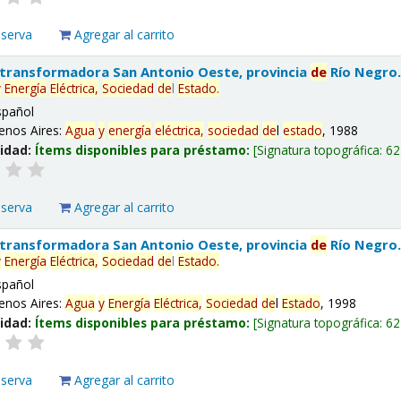
eserva
Agregar al carrito
 transformadora San Antonio Oeste, provincia
de
Río Negro
y
Energía
Eléctrica,
Sociedad
de
l
Estado
.
spañol
enos Aires:
Agua
y
energía
eléctrica,
sociedad
de
l
estado
, 1988
lidad:
Ítems disponibles para préstamo:
Signatura topográfica:
62
eserva
Agregar al carrito
 transformadora San Antonio Oeste, provincia
de
Río Negro
y
Energía
Eléctrica,
Sociedad
de
l
Estado
.
spañol
enos Aires:
Agua
y
Energía
Eléctrica,
Sociedad
de
l
Estado
, 1998
lidad:
Ítems disponibles para préstamo:
Signatura topográfica:
62
eserva
Agregar al carrito