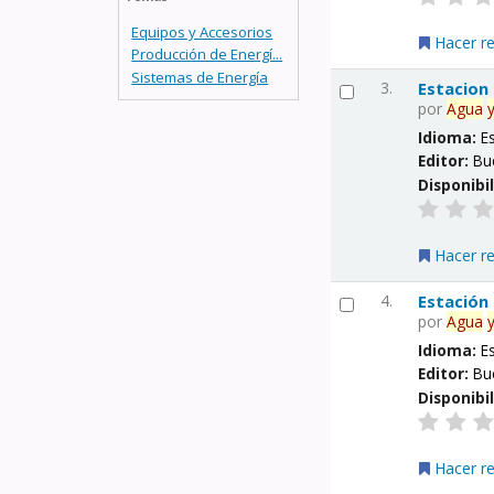
Equipos y Accesorios
Hacer r
Producción de Energí...
Sistemas de Energía
3.
Estacion
por
Agua
Idioma:
E
Editor:
Bu
Disponibi
Hacer r
4.
Estación
por
Agua
Idioma:
E
Editor:
Bu
Disponibi
Hacer r