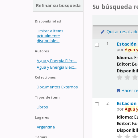
Refinar su búsqueda
Su búsqueda re
Disponibilidad
Limitar a ítems
Quitar resaltad
actualmente
disponibles.
1.
Estación
por
Agua
Autores
Idioma:
E
Agua y Energía Eléct...
Editor:
Bu
Agua y Energía Eléct...
Disponibi
Colecciones
Documentos Externos
Hacer r
Tipos de ítem
2.
Estación
Libros
por
Agua
Idioma:
E
Lugares
Editor:
Bu
Argentina
Disponibi
Temas