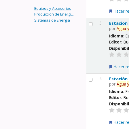
Equipos y Accesorios
Hacer r
Producción de Energí...
Sistemas de Energía
3.
Estacion
por
Agua
Idioma:
E
Editor:
Bu
Disponibi
Hacer r
4.
Estación
por
Agua
Idioma:
E
Editor:
Bu
Disponibi
Hacer r