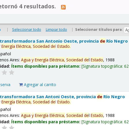
tornó 4 resultados.
|
Seleccionar todo
Limpiar todo
|
Seleccionar títulos para:
o
 transformadora San Antonio Oeste, provincia
de
Río Negro
y
Energía
Eléctrica,
Sociedad
de
l
Estado
.
spañol
enos Aires:
Agua
y
Energía
Eléctrica,
Sociedad
de
l
Estado
, 1988
lidad:
Ítems disponibles para préstamo:
Signatura topográfica:
62
eserva
Agregar al carrito
 transformadora San Antoni Oeste, provincia
de
Río Negro
y
Energía
Eléctrica,
Sociedad
de
l
Estado
.
spañol
enos Aires:
Agua
y
Energía
Eléctrica,
Sociedad
de
l
Estado
, 1988
lidad:
Ítems disponibles para préstamo:
Signatura topográfica:
62