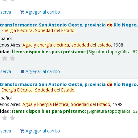
eserva
Agregar al carrito
 transformadora San Antonio Oeste, provincia
de
Río Negro
y
Energía
Eléctrica,
Sociedad
de
l
Estado
.
spañol
enos Aires:
Agua
y
energía
eléctrica,
sociedad
de
l
estado
, 1988
lidad:
Ítems disponibles para préstamo:
Signatura topográfica:
62
eserva
Agregar al carrito
 transformadora San Antonio Oeste, provincia
de
Río Negro
y
Energía
Eléctrica,
Sociedad
de
l
Estado
.
spañol
enos Aires:
Agua
y
Energía
Eléctrica,
Sociedad
de
l
Estado
, 1998
lidad:
Ítems disponibles para préstamo:
Signatura topográfica:
62
eserva
Agregar al carrito