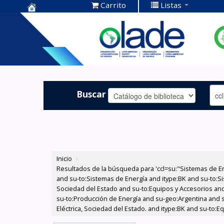
Carrito
Listas
Centro de
Documentación
OLADE -
Buscar
Inicio
›
Resultados de la búsqueda para 'ccl=su:"Sistemas de E
and su-to:Sistemas de Energía and itype:BK and su-to:Si
Sociedad del Estado and su-to:Equipos y Accesorios and 
su-to:Producción de Energía and su-geo:Argentina and 
Eléctrica, Sociedad del Estado. and itype:BK and su-to:E