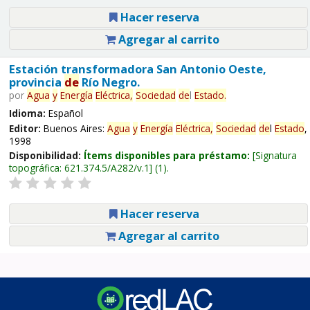
Hacer reserva
Agregar al carrito
Estación transformadora San Antonio Oeste,
provincia
de
Río Negro.
por
Agua
y
Energía
Eléctrica,
Sociedad
de
l
Estado
.
Idioma:
Español
Editor:
Buenos Aires:
Agua
y
Energía
Eléctrica,
Sociedad
de
l
Estado
,
1998
Disponibilidad:
Ítems disponibles para préstamo:
Signatura
topográfica:
621.374.5/A282/v.1
(1).
Hacer reserva
Agregar al carrito