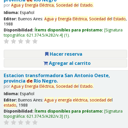
por
Agua
y
Energía
Eléctrica,
Sociedad
de
l
Estado
.
Idioma:
Español
Editor:
Buenos Aires:
Agua
y
Energía
Eléctrica,
Sociedad
de
l
Estado
,
1988
Disponibilidad:
Ítems disponibles para préstamo:
Signatura
topográfica:
621.374.5/A282/v.4
(1).
Hacer reserva
Agregar al carrito
Estacion transformadora San Antonio Oeste,
provincia
de
Río Negro.
por
Agua
y
Energía
Eléctrica,
Sociedad
de
l
Estado
.
Idioma:
Español
Editor:
Buenos Aires:
Agua
y
energía
eléctrica,
sociedad
de
l
estado
, 1988
Disponibilidad:
Ítems disponibles para préstamo:
Signatura
topográfica:
621.374.5/A282/v.3
(1).