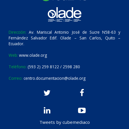
Dirección:
Av. Mariscal Antonio José de Sucre N58-63 y
Fernández Salvador Edif. Olade – San Carlos, Quito –
Ecuador.
Web:
www.olade.org
Teléfono:
(593 2) 259 8122 / 2598 280
Correo:
centro.documentacion@olade.org
Tweets by cubemediaco