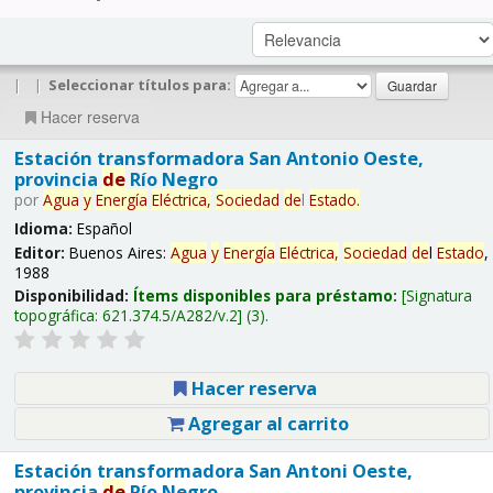
|
|
Seleccionar títulos para:
Hacer reserva
Estación transformadora San Antonio Oeste,
provincia
de
Río Negro
por
Agua
y
Energía
Eléctrica,
Sociedad
de
l
Estado
.
Idioma:
Español
Editor:
Buenos Aires:
Agua
y
Energía
Eléctrica,
Sociedad
de
l
Estado
,
1988
Disponibilidad:
Ítems disponibles para préstamo:
Signatura
topográfica:
621.374.5/A282/v.2
(3).
Hacer reserva
Agregar al carrito
Estación transformadora San Antoni Oeste,
provincia
de
Río Negro