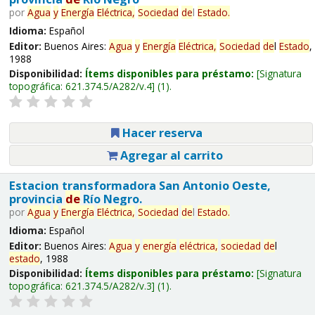
por
Agua
y
Energía
Eléctrica,
Sociedad
de
l
Estado
.
Idioma:
Español
Editor:
Buenos Aires:
Agua
y
Energía
Eléctrica,
Sociedad
de
l
Estado
,
1988
Disponibilidad:
Ítems disponibles para préstamo:
Signatura
topográfica:
621.374.5/A282/v.4
(1).
Hacer reserva
Agregar al carrito
Estacion transformadora San Antonio Oeste,
provincia
de
Río Negro.
por
Agua
y
Energía
Eléctrica,
Sociedad
de
l
Estado
.
Idioma:
Español
Editor:
Buenos Aires:
Agua
y
energía
eléctrica,
sociedad
de
l
estado
, 1988
Disponibilidad:
Ítems disponibles para préstamo:
Signatura
topográfica:
621.374.5/A282/v.3
(1).