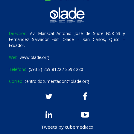
Dirección:
Av. Mariscal Antonio José de Sucre N58-63 y
Fernández Salvador Edif. Olade – San Carlos, Quito –
Ecuador.
Web:
www.olade.org
Teléfono:
(593 2) 259 8122 / 2598 280
Correo:
centro.documentacion@olade.org
Tweets by cubemediaco