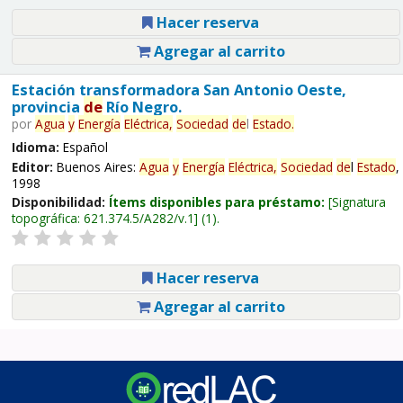
Hacer reserva
Agregar al carrito
Estación transformadora San Antonio Oeste,
provincia
de
Río Negro.
por
Agua
y
Energía
Eléctrica,
Sociedad
de
l
Estado
.
Idioma:
Español
Editor:
Buenos Aires:
Agua
y
Energía
Eléctrica,
Sociedad
de
l
Estado
,
1998
Disponibilidad:
Ítems disponibles para préstamo:
Signatura
topográfica:
621.374.5/A282/v.1
(1).
Hacer reserva
Agregar al carrito