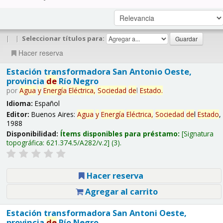
|
|
Seleccionar títulos para:
Hacer reserva
Estación transformadora San Antonio Oeste,
provincia
de
Río Negro
por
Agua
y
Energía
Eléctrica,
Sociedad
de
l
Estado
.
Idioma:
Español
Editor:
Buenos Aires:
Agua
y
Energía
Eléctrica,
Sociedad
de
l
Estado
,
1988
Disponibilidad:
Ítems disponibles para préstamo:
Signatura
topográfica:
621.374.5/A282/v.2
(3).
Hacer reserva
Agregar al carrito
Estación transformadora San Antoni Oeste,
provincia
de
Río Negro