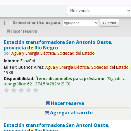
|
|
Seleccionar títulos para:
Hacer reserva
Estación transformadora San Antonio Oeste,
provincia
de
Río Negro
por
Agua
y
Energía
Eléctrica,
Sociedad
de
l
Estado
.
Idioma:
Español
Editor:
Buenos Aires:
Agua
y
Energía
Eléctrica,
Sociedad
de
l
Estado
,
1988
Disponibilidad:
Ítems disponibles para préstamo:
Signatura
topográfica:
621.374.5/A282/v.2
(3).
Hacer reserva
Agregar al carrito
Estación transformadora San Antoni Oeste,
provincia
de
Río Negro