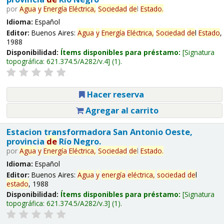
por
Agua
y
Energía
Eléctrica,
Sociedad
de
l
Estado
.
Idioma:
Español
Editor:
Buenos Aires:
Agua
y
Energía
Eléctrica,
Sociedad
de
l
Estado
,
1988
Disponibilidad:
Ítems disponibles para préstamo:
Signatura
topográfica:
621.374.5/A282/v.4
(1).
Hacer reserva
Agregar al carrito
Estacion transformadora San Antonio Oeste,
provincia
de
Río Negro.
por
Agua
y
Energía
Eléctrica,
Sociedad
de
l
Estado
.
Idioma:
Español
Editor:
Buenos Aires:
Agua
y
energía
eléctrica,
sociedad
de
l
estado
, 1988
Disponibilidad:
Ítems disponibles para préstamo:
Signatura
topográfica:
621.374.5/A282/v.3
(1).