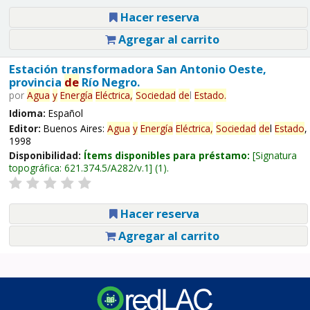
Hacer reserva
Agregar al carrito
Estación transformadora San Antonio Oeste,
provincia
de
Río Negro.
por
Agua
y
Energía
Eléctrica,
Sociedad
de
l
Estado
.
Idioma:
Español
Editor:
Buenos Aires:
Agua
y
Energía
Eléctrica,
Sociedad
de
l
Estado
,
1998
Disponibilidad:
Ítems disponibles para préstamo:
Signatura
topográfica:
621.374.5/A282/v.1
(1).
Hacer reserva
Agregar al carrito