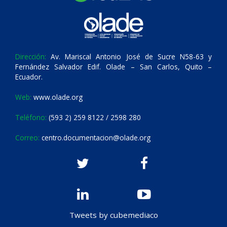
Dirección:
Av. Mariscal Antonio José de Sucre N58-63 y
Fernández Salvador Edif. Olade – San Carlos, Quito –
Ecuador.
Web:
www.olade.org
Teléfono:
(593 2) 259 8122 / 2598 280
Correo:
centro.documentacion@olade.org
Tweets by cubemediaco