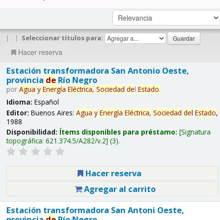
|
|
Seleccionar títulos para:
Hacer reserva
Estación transformadora San Antonio Oeste,
provincia
de
Río Negro
por
Agua
y
Energía
Eléctrica,
Sociedad
de
l
Estado
.
Idioma:
Español
Editor:
Buenos Aires:
Agua
y
Energía
Eléctrica,
Sociedad
de
l
Estado
,
1988
Disponibilidad:
Ítems disponibles para préstamo:
Signatura
topográfica:
621.374.5/A282/v.2
(3).
Hacer reserva
Agregar al carrito
Estación transformadora San Antoni Oeste,
provincia
de
Río Negro