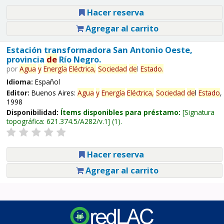
Hacer reserva
Agregar al carrito
Estación transformadora San Antonio Oeste,
provincia
de
Río Negro.
por
Agua
y
Energía
Eléctrica,
Sociedad
de
l
Estado
.
Idioma:
Español
Editor:
Buenos Aires:
Agua
y
Energía
Eléctrica,
Sociedad
de
l
Estado
,
1998
Disponibilidad:
Ítems disponibles para préstamo:
Signatura
topográfica:
621.374.5/A282/v.1
(1).
Hacer reserva
Agregar al carrito