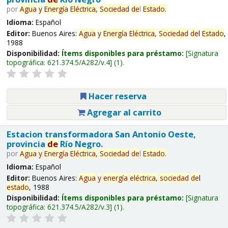
por
Agua
y
Energía
Eléctrica,
Sociedad
de
l
Estado
.
Idioma:
Español
Editor:
Buenos Aires:
Agua
y
Energía
Eléctrica,
Sociedad
de
l
Estado
,
1988
Disponibilidad:
Ítems disponibles para préstamo:
Signatura
topográfica:
621.374.5/A282/v.4
(1).
Hacer reserva
Agregar al carrito
Estacion transformadora San Antonio Oeste,
provincia
de
Río Negro.
por
Agua
y
Energía
Eléctrica,
Sociedad
de
l
Estado
.
Idioma:
Español
Editor:
Buenos Aires:
Agua
y
energía
eléctrica,
sociedad
de
l
estado
, 1988
Disponibilidad:
Ítems disponibles para préstamo:
Signatura
topográfica:
621.374.5/A282/v.3
(1).