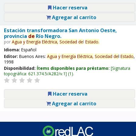
Hacer reserva
Agregar al carrito
Estación transformadora San Antonio Oeste,
provincia
de
Río Negro.
por
Agua
y
Energía
Eléctrica,
Sociedad
de
l
Estado
.
Idioma:
Español
Editor:
Buenos Aires:
Agua
y
Energía
Eléctrica,
Sociedad
de
l
Estado
,
1998
Disponibilidad:
Ítems disponibles para préstamo:
Signatura
topográfica:
621.374.5/A282/v.1
(1).
Hacer reserva
Agregar al carrito