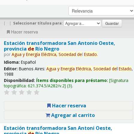
|
|
Seleccionar títulos para:
Hacer reserva
Estación transformadora San Antonio Oeste,
provincia
de
Río Negro
por
Agua
y
Energía
Eléctrica,
Sociedad
de
l
Estado
.
Idioma:
Español
Editor:
Buenos Aires:
Agua
y
Energía
Eléctrica,
Sociedad
de
l
Estado
,
1988
Disponibilidad:
Ítems disponibles para préstamo:
Signatura
topográfica:
621.374.5/A282/v.2
(3).
Hacer reserva
Agregar al carrito
Estación transformadora San Antoni Oeste,
provincia
de
Río Negro