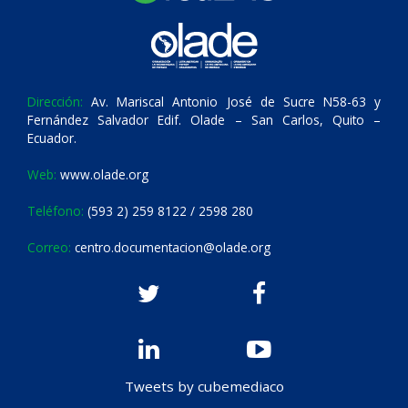
Dirección:
Av. Mariscal Antonio José de Sucre N58-63 y
Fernández Salvador Edif. Olade – San Carlos, Quito –
Ecuador.
Web:
www.olade.org
Teléfono:
(593 2) 259 8122 / 2598 280
Correo:
centro.documentacion@olade.org
Tweets by cubemediaco