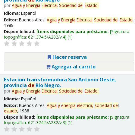
por
Agua
y
Energía
Eléctrica,
Sociedad
de
l
Estado
.
Idioma:
Español
Editor:
Buenos Aires:
Agua
y
Energía
Eléctrica,
Sociedad
de
l
Estado
,
1988
Disponibilidad:
Ítems disponibles para préstamo:
Signatura
topográfica:
621.374.5/A282/v.4
(1).
Hacer reserva
Agregar al carrito
Estacion transformadora San Antonio Oeste,
provincia
de
Río Negro.
por
Agua
y
Energía
Eléctrica,
Sociedad
de
l
Estado
.
Idioma:
Español
Editor:
Buenos Aires:
Agua
y
energía
eléctrica,
sociedad
de
l
estado
, 1988
Disponibilidad:
Ítems disponibles para préstamo:
Signatura
topográfica:
621.374.5/A282/v.3
(1).