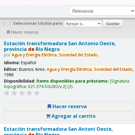
|
|
Seleccionar títulos para:
Hacer reserva
Estación transformadora San Antonio Oeste,
provincia
de
Río Negro
por
Agua
y
Energía
Eléctrica,
Sociedad
de
l
Estado
.
Idioma:
Español
Editor:
Buenos Aires:
Agua
y
Energía
Eléctrica,
Sociedad
de
l
Estado
,
1988
Disponibilidad:
Ítems disponibles para préstamo:
Signatura
topográfica:
621.374.5/A282/v.2
(3).
Hacer reserva
Agregar al carrito
Estación transformadora San Antoni Oeste,
provincia
de
Río Negro