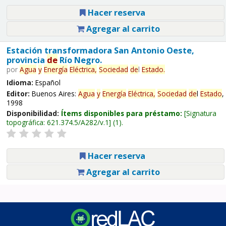
Hacer reserva
Agregar al carrito
Estación transformadora San Antonio Oeste,
provincia
de
Río Negro.
por
Agua
y
Energía
Eléctrica,
Sociedad
de
l
Estado
.
Idioma:
Español
Editor:
Buenos Aires:
Agua
y
Energía
Eléctrica,
Sociedad
de
l
Estado
,
1998
Disponibilidad:
Ítems disponibles para préstamo:
Signatura
topográfica:
621.374.5/A282/v.1
(1).
Hacer reserva
Agregar al carrito