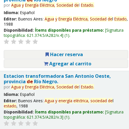
por
Agua
y
Energía
Eléctrica,
Sociedad
de
l
Estado
.
Idioma:
Español
Editor:
Buenos Aires:
Agua
y
Energía
Eléctrica,
Sociedad
de
l
Estado
,
1988
Disponibilidad:
Ítems disponibles para préstamo:
Signatura
topográfica:
621.374.5/A282/v.4
(1).
Hacer reserva
Agregar al carrito
Estacion transformadora San Antonio Oeste,
provincia
de
Río Negro.
por
Agua
y
Energía
Eléctrica,
Sociedad
de
l
Estado
.
Idioma:
Español
Editor:
Buenos Aires:
Agua
y
energía
eléctrica,
sociedad
de
l
estado
, 1988
Disponibilidad:
Ítems disponibles para préstamo:
Signatura
topográfica:
621.374.5/A282/v.3
(1).