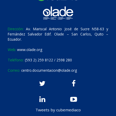
Dirección:
Av. Mariscal Antonio José de Sucre N58-63 y
Fernández Salvador Edif. Olade – San Carlos, Quito –
Ecuador.
Web:
www.olade.org
Teléfono:
(593 2) 259 8122 / 2598 280
Correo:
centro.documentacion@olade.org
Tweets by cubemediaco