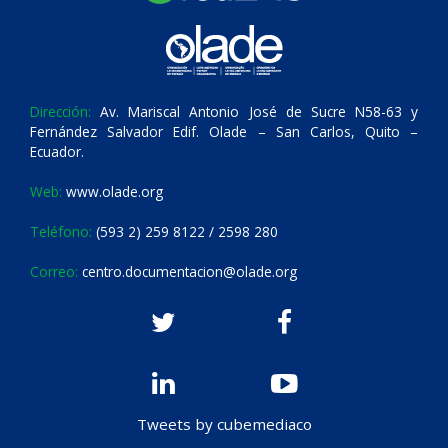
Dirección:
Av. Mariscal Antonio José de Sucre N58-63 y
Fernández Salvador Edif. Olade – San Carlos, Quito –
Ecuador.
Web:
www.olade.org
Teléfono:
(593 2) 259 8122 / 2598 280
Correo:
centro.documentacion@olade.org
Tweets by cubemediaco