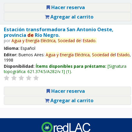
Hacer reserva
Agregar al carrito
Estación transformadora San Antonio Oeste,
provincia
de
Río Negro.
por
Agua
y
Energía
Eléctrica,
Sociedad
de
l
Estado
.
Idioma:
Español
Editor:
Buenos Aires:
Agua
y
Energía
Eléctrica,
Sociedad
de
l
Estado
,
1998
Disponibilidad:
Ítems disponibles para préstamo:
Signatura
topográfica:
621.374.5/A282/v.1
(1).
Hacer reserva
Agregar al carrito