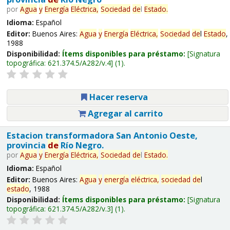
por
Agua
y
Energía
Eléctrica,
Sociedad
de
l
Estado
.
Idioma:
Español
Editor:
Buenos Aires:
Agua
y
Energía
Eléctrica,
Sociedad
de
l
Estado
,
1988
Disponibilidad:
Ítems disponibles para préstamo:
Signatura
topográfica:
621.374.5/A282/v.4
(1).
Hacer reserva
Agregar al carrito
Estacion transformadora San Antonio Oeste,
provincia
de
Río Negro.
por
Agua
y
Energía
Eléctrica,
Sociedad
de
l
Estado
.
Idioma:
Español
Editor:
Buenos Aires:
Agua
y
energía
eléctrica,
sociedad
de
l
estado
, 1988
Disponibilidad:
Ítems disponibles para préstamo:
Signatura
topográfica:
621.374.5/A282/v.3
(1).