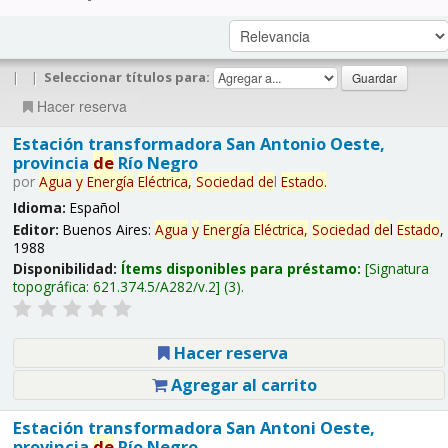
|
|
Seleccionar títulos para:
Hacer reserva
Estación transformadora San Antonio Oeste,
provincia
de
Río Negro
por
Agua
y
Energía
Eléctrica,
Sociedad
de
l
Estado
.
Idioma:
Español
Editor:
Buenos Aires:
Agua
y
Energía
Eléctrica,
Sociedad
de
l
Estado
,
1988
Disponibilidad:
Ítems disponibles para préstamo:
Signatura
topográfica:
621.374.5/A282/v.2
(3).
Hacer reserva
Agregar al carrito
Estación transformadora San Antoni Oeste,
provincia
de
Río Negro