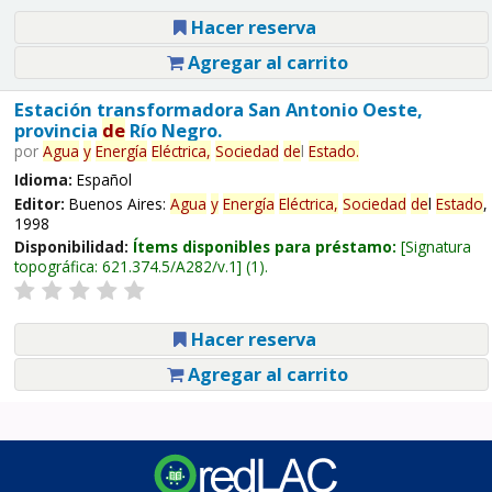
Hacer reserva
Agregar al carrito
Estación transformadora San Antonio Oeste,
provincia
de
Río Negro.
por
Agua
y
Energía
Eléctrica,
Sociedad
de
l
Estado
.
Idioma:
Español
Editor:
Buenos Aires:
Agua
y
Energía
Eléctrica,
Sociedad
de
l
Estado
,
1998
Disponibilidad:
Ítems disponibles para préstamo:
Signatura
topográfica:
621.374.5/A282/v.1
(1).
Hacer reserva
Agregar al carrito