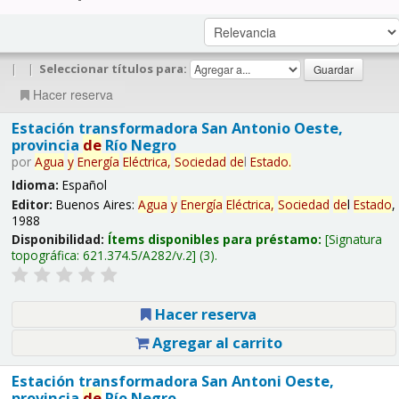
|
|
Seleccionar títulos para:
Hacer reserva
Estación transformadora San Antonio Oeste,
provincia
de
Río Negro
por
Agua
y
Energía
Eléctrica,
Sociedad
de
l
Estado
.
Idioma:
Español
Editor:
Buenos Aires:
Agua
y
Energía
Eléctrica,
Sociedad
de
l
Estado
,
1988
Disponibilidad:
Ítems disponibles para préstamo:
Signatura
topográfica:
621.374.5/A282/v.2
(3).
Hacer reserva
Agregar al carrito
Estación transformadora San Antoni Oeste,
provincia
de
Río Negro