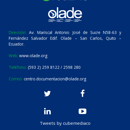
Dirección:
Av. Mariscal Antonio José de Sucre N58-63 y
Fernández Salvador Edif. Olade – San Carlos, Quito –
Ecuador.
Web:
www.olade.org
Teléfono:
(593 2) 259 8122 / 2598 280
Correo:
centro.documentacion@olade.org
Tweets by cubemediaco