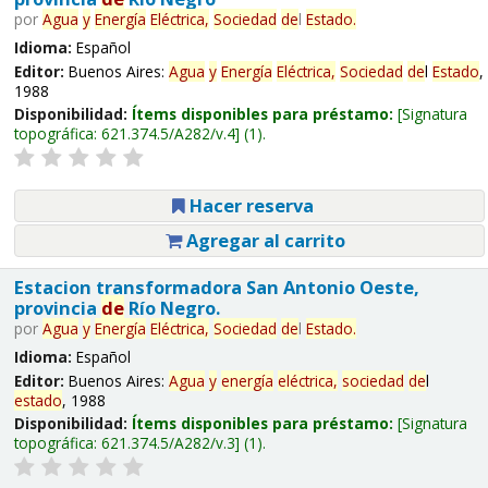
por
Agua
y
Energía
Eléctrica,
Sociedad
de
l
Estado
.
Idioma:
Español
Editor:
Buenos Aires:
Agua
y
Energía
Eléctrica,
Sociedad
de
l
Estado
,
1988
Disponibilidad:
Ítems disponibles para préstamo:
Signatura
topográfica:
621.374.5/A282/v.4
(1).
Hacer reserva
Agregar al carrito
Estacion transformadora San Antonio Oeste,
provincia
de
Río Negro.
por
Agua
y
Energía
Eléctrica,
Sociedad
de
l
Estado
.
Idioma:
Español
Editor:
Buenos Aires:
Agua
y
energía
eléctrica,
sociedad
de
l
estado
, 1988
Disponibilidad:
Ítems disponibles para préstamo:
Signatura
topográfica:
621.374.5/A282/v.3
(1).