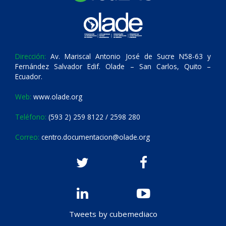
Dirección:
Av. Mariscal Antonio José de Sucre N58-63 y
Fernández Salvador Edif. Olade – San Carlos, Quito –
Ecuador.
Web:
www.olade.org
Teléfono:
(593 2) 259 8122 / 2598 280
Correo:
centro.documentacion@olade.org
Tweets by cubemediaco