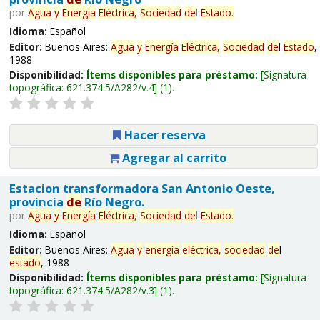
por
Agua
y
Energía
Eléctrica,
Sociedad
de
l
Estado
.
Idioma:
Español
Editor:
Buenos Aires:
Agua
y
Energía
Eléctrica,
Sociedad
de
l
Estado
,
1988
Disponibilidad:
Ítems disponibles para préstamo:
Signatura
topográfica:
621.374.5/A282/v.4
(1).
Hacer reserva
Agregar al carrito
Estacion transformadora San Antonio Oeste,
provincia
de
Río Negro.
por
Agua
y
Energía
Eléctrica,
Sociedad
de
l
Estado
.
Idioma:
Español
Editor:
Buenos Aires:
Agua
y
energía
eléctrica,
sociedad
de
l
estado
, 1988
Disponibilidad:
Ítems disponibles para préstamo:
Signatura
topográfica:
621.374.5/A282/v.3
(1).