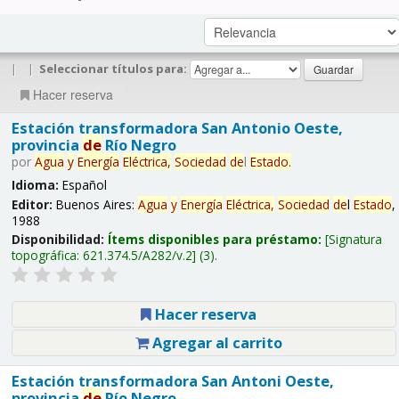
|
|
Seleccionar títulos para:
Hacer reserva
Estación transformadora San Antonio Oeste,
provincia
de
Río Negro
por
Agua
y
Energía
Eléctrica,
Sociedad
de
l
Estado
.
Idioma:
Español
Editor:
Buenos Aires:
Agua
y
Energía
Eléctrica,
Sociedad
de
l
Estado
,
1988
Disponibilidad:
Ítems disponibles para préstamo:
Signatura
topográfica:
621.374.5/A282/v.2
(3).
Hacer reserva
Agregar al carrito
Estación transformadora San Antoni Oeste,
provincia
de
Río Negro