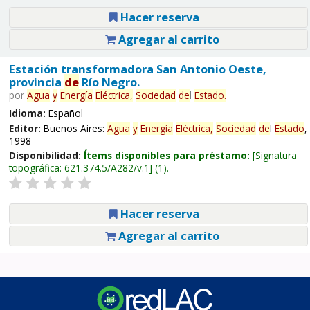
Hacer reserva
Agregar al carrito
Estación transformadora San Antonio Oeste,
provincia
de
Río Negro.
por
Agua
y
Energía
Eléctrica,
Sociedad
de
l
Estado
.
Idioma:
Español
Editor:
Buenos Aires:
Agua
y
Energía
Eléctrica,
Sociedad
de
l
Estado
,
1998
Disponibilidad:
Ítems disponibles para préstamo:
Signatura
topográfica:
621.374.5/A282/v.1
(1).
Hacer reserva
Agregar al carrito