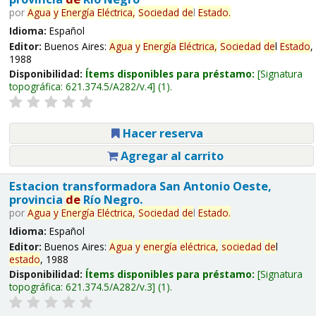
por
Agua
y
Energía
Eléctrica,
Sociedad
de
l
Estado
.
Idioma:
Español
Editor:
Buenos Aires:
Agua
y
Energía
Eléctrica,
Sociedad
de
l
Estado
,
1988
Disponibilidad:
Ítems disponibles para préstamo:
Signatura
topográfica:
621.374.5/A282/v.4
(1).
Hacer reserva
Agregar al carrito
Estacion transformadora San Antonio Oeste,
provincia
de
Río Negro.
por
Agua
y
Energía
Eléctrica,
Sociedad
de
l
Estado
.
Idioma:
Español
Editor:
Buenos Aires:
Agua
y
energía
eléctrica,
sociedad
de
l
estado
, 1988
Disponibilidad:
Ítems disponibles para préstamo:
Signatura
topográfica:
621.374.5/A282/v.3
(1).