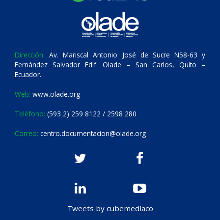
Dirección:
Av. Mariscal Antonio José de Sucre N58-63 y
Fernández Salvador Edif. Olade – San Carlos, Quito –
Ecuador.
Web:
www.olade.org
Teléfono:
(593 2) 259 8122 / 2598 280
Correo:
centro.documentacion@olade.org
Tweets by cubemediaco