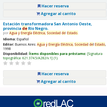
Hacer reserva
Agregar al carrito
Estación transformadora San Antonio Oeste,
provincia
de
Río Negro.
por
Agua
y
Energía
Eléctrica,
Sociedad
de
l
Estado
.
Idioma:
Español
Editor:
Buenos Aires:
Agua
y
Energía
Eléctrica,
Sociedad
de
l
Estado
,
1998
Disponibilidad:
Ítems disponibles para préstamo:
Signatura
topográfica:
621.374.5/A282/v.1
(1).
Hacer reserva
Agregar al carrito