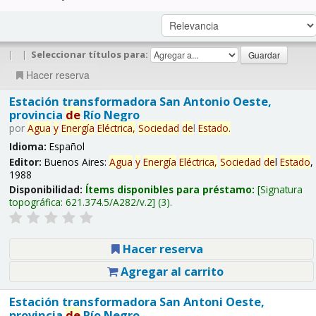
|
|
Seleccionar títulos para:
Hacer reserva
Estación transformadora San Antonio Oeste,
provincia
de
Río Negro
por
Agua
y
Energía
Eléctrica,
Sociedad
de
l
Estado
.
Idioma:
Español
Editor:
Buenos Aires:
Agua
y
Energía
Eléctrica,
Sociedad
de
l
Estado
,
1988
Disponibilidad:
Ítems disponibles para préstamo:
Signatura
topográfica:
621.374.5/A282/v.2
(3).
Hacer reserva
Agregar al carrito
Estación transformadora San Antoni Oeste,
provincia
de
Río Negro