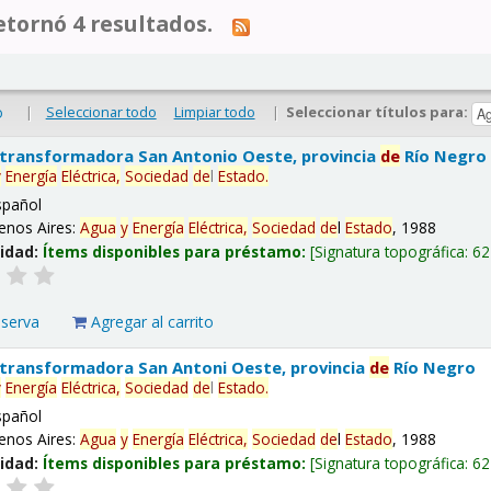
tornó 4 resultados.
|
Seleccionar todo
Limpiar todo
|
Seleccionar títulos para:
o
 transformadora San Antonio Oeste, provincia
de
Río Negro
y
Energía
Eléctrica,
Sociedad
de
l
Estado
.
spañol
enos Aires:
Agua
y
Energía
Eléctrica,
Sociedad
de
l
Estado
, 1988
lidad:
Ítems disponibles para préstamo:
Signatura topográfica:
62
eserva
Agregar al carrito
 transformadora San Antoni Oeste, provincia
de
Río Negro
y
Energía
Eléctrica,
Sociedad
de
l
Estado
.
spañol
enos Aires:
Agua
y
Energía
Eléctrica,
Sociedad
de
l
Estado
, 1988
lidad:
Ítems disponibles para préstamo:
Signatura topográfica:
62