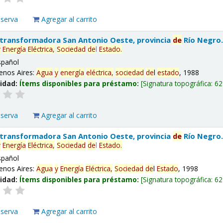
eserva
Agregar al carrito
 transformadora San Antonio Oeste, provincia
de
Río Negro
y
Energía
Eléctrica,
Sociedad
de
l
Estado
.
spañol
enos Aires:
Agua
y
energía
eléctrica,
sociedad
de
l
estado
, 1988
lidad:
Ítems disponibles para préstamo:
Signatura topográfica:
62
eserva
Agregar al carrito
 transformadora San Antonio Oeste, provincia
de
Río Negro
y
Energía
Eléctrica,
Sociedad
de
l
Estado
.
spañol
enos Aires:
Agua
y
Energía
Eléctrica,
Sociedad
de
l
Estado
, 1998
lidad:
Ítems disponibles para préstamo:
Signatura topográfica:
62
eserva
Agregar al carrito