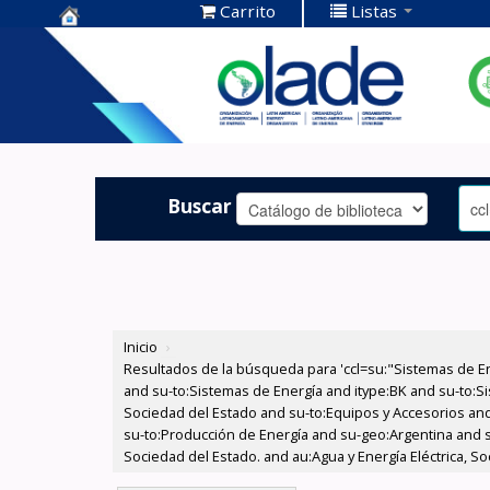
Carrito
Listas
Centro de
Documentación
OLADE -
Buscar
Inicio
›
Resultados de la búsqueda para 'ccl=su:"Sistemas de E
and su-to:Sistemas de Energía and itype:BK and su-to:Si
Sociedad del Estado and su-to:Equipos y Accesorios and 
su-to:Producción de Energía and su-geo:Argentina and s
Sociedad del Estado. and au:Agua y Energía Eléctrica, S