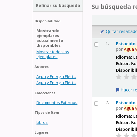
Refinar su búsqueda
Su búsqueda re
Disponibilidad
Mostrando
Quitar resaltad
ejemplares
actualmente
1.
Estación
disponibles
por
Agua
Mostrar todos los
ejemplares
Idioma:
E
Editor:
Bu
Autores
Disponibi
Agua y Energía Eléct...
Agua y Energía Eléct...
Hacer r
Colecciones
2.
Estación
Documentos Externos
por
Agua
Tipos de ítem
Idioma:
E
Libros
Editor:
Bu
Disponibi
Lugares