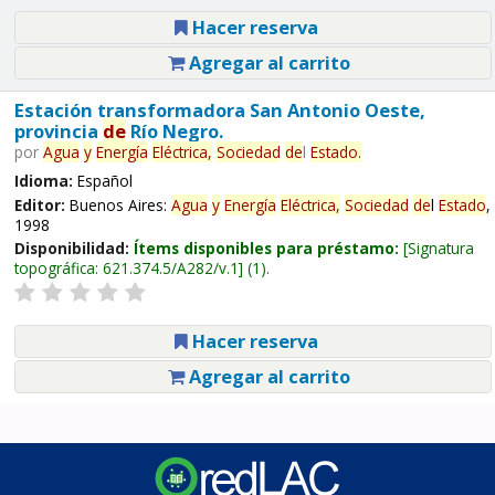
Hacer reserva
Agregar al carrito
Estación transformadora San Antonio Oeste,
provincia
de
Río Negro.
por
Agua
y
Energía
Eléctrica,
Sociedad
de
l
Estado
.
Idioma:
Español
Editor:
Buenos Aires:
Agua
y
Energía
Eléctrica,
Sociedad
de
l
Estado
,
1998
Disponibilidad:
Ítems disponibles para préstamo:
Signatura
topográfica:
621.374.5/A282/v.1
(1).
Hacer reserva
Agregar al carrito