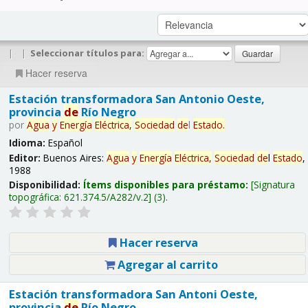
|
|
Seleccionar títulos para:
Hacer reserva
Estación transformadora San Antonio Oeste,
provincia
de
Río Negro
por
Agua
y
Energía
Eléctrica,
Sociedad
de
l
Estado
.
Idioma:
Español
Editor:
Buenos Aires:
Agua
y
Energía
Eléctrica,
Sociedad
de
l
Estado
,
1988
Disponibilidad:
Ítems disponibles para préstamo:
Signatura
topográfica:
621.374.5/A282/v.2
(3).
Hacer reserva
Agregar al carrito
Estación transformadora San Antoni Oeste,
provincia
de
Río Negro