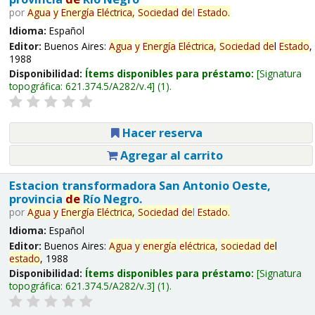
por
Agua
y
Energía
Eléctrica,
Sociedad
de
l
Estado
.
Idioma:
Español
Editor:
Buenos Aires:
Agua
y
Energía
Eléctrica,
Sociedad
de
l
Estado
,
1988
Disponibilidad:
Ítems disponibles para préstamo:
Signatura
topográfica:
621.374.5/A282/v.4
(1).
Hacer reserva
Agregar al carrito
Estacion transformadora San Antonio Oeste,
provincia
de
Río Negro.
por
Agua
y
Energía
Eléctrica,
Sociedad
de
l
Estado
.
Idioma:
Español
Editor:
Buenos Aires:
Agua
y
energía
eléctrica,
sociedad
de
l
estado
, 1988
Disponibilidad:
Ítems disponibles para préstamo:
Signatura
topográfica:
621.374.5/A282/v.3
(1).