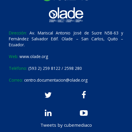
Dirección:
Av. Mariscal Antonio José de Sucre N58-63 y
Fernández Salvador Edif. Olade – San Carlos, Quito –
Ecuador.
Web:
www.olade.org
Teléfono:
(593 2) 259 8122 / 2598 280
Correo:
centro.documentacion@olade.org
Tweets by cubemediaco