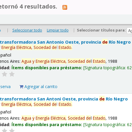
tornó 4 resultados.
|
Seleccionar todo
Limpiar todo
|
Seleccionar títulos para:
o
 transformadora San Antonio Oeste, provincia
de
Río Negro
y
Energía
Eléctrica,
Sociedad
de
l
Estado
.
spañol
enos Aires:
Agua
y
Energía
Eléctrica,
Sociedad
de
l
Estado
, 1988
lidad:
Ítems disponibles para préstamo:
Signatura topográfica:
62
eserva
Agregar al carrito
 transformadora San Antoni Oeste, provincia
de
Río Negro
y
Energía
Eléctrica,
Sociedad
de
l
Estado
.
spañol
enos Aires:
Agua
y
Energía
Eléctrica,
Sociedad
de
l
Estado
, 1988
lidad:
Ítems disponibles para préstamo:
Signatura topográfica:
62