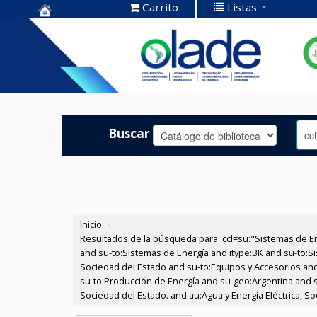
Carrito
Listas
Centro de
Documentación
OLADE -
Buscar
Inicio
›
Resultados de la búsqueda para 'ccl=su:"Sistemas de E
and su-to:Sistemas de Energía and itype:BK and su-to:Si
Sociedad del Estado and su-to:Equipos y Accesorios and 
su-to:Producción de Energía and su-geo:Argentina and s
Sociedad del Estado. and au:Agua y Energía Eléctrica, S