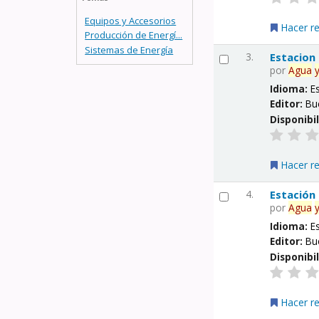
Equipos y Accesorios
Hacer r
Producción de Energí...
Sistemas de Energía
3.
Estacion
por
Agua
Idioma:
E
Editor:
Bu
Disponibi
Hacer r
4.
Estación
por
Agua
Idioma:
E
Editor:
Bu
Disponibi
Hacer r