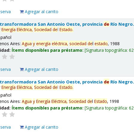
eserva
Agregar al carrito
 transformadora San Antonio Oeste, provincia
de
Río Negro
y
Energía
Eléctrica,
Sociedad
de
l
Estado
.
spañol
enos Aires:
Agua
y
energía
eléctrica,
sociedad
de
l
estado
, 1988
lidad:
Ítems disponibles para préstamo:
Signatura topográfica:
62
eserva
Agregar al carrito
 transformadora San Antonio Oeste, provincia
de
Río Negro
y
Energía
Eléctrica,
Sociedad
de
l
Estado
.
spañol
enos Aires:
Agua
y
Energía
Eléctrica,
Sociedad
de
l
Estado
, 1998
lidad:
Ítems disponibles para préstamo:
Signatura topográfica:
62
eserva
Agregar al carrito