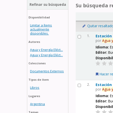
Refinar su búsqueda
Su búsqueda re
Disponibilidad
Limitar a ítems
Quitar resaltad
actualmente
disponibles.
1.
Estación
por
Agua
Autores
Idioma:
E
Agua y Energía Eléct...
Editor:
Bu
Agua y Energía Eléct...
Disponibi
Colecciones
Documentos Externos
Hacer r
Tipos de ítem
2.
Estación
Libros
por
Agua
Idioma:
E
Lugares
Editor:
Bu
Argentina
Disponibi
Temas