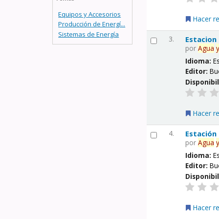
Equipos y Accesorios
Hacer r
Producción de Energí...
Sistemas de Energía
3.
Estacion
por
Agua
Idioma:
E
Editor:
Bu
Disponibi
Hacer r
4.
Estación
por
Agua
Idioma:
E
Editor:
Bu
Disponibi
Hacer r