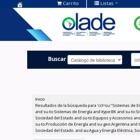
Carrito
Listas
Centro de
Documentación
OLADE -
Buscar
Inicio
›
Resultados de la búsqueda para 'ccl=su:"Sistemas de E
and su-to:Sistemas de Energía and itype:BK and su-to:Si
Sociedad del Estado and su-to:Equipos y Accesorios and 
su-to:Producción de Energía and su-geo:Argentina and s
Sociedad del Estado. and au:Agua y Energía Eléctrica, S