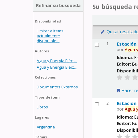
Refinar su búsqueda
Su búsqueda re
Disponibilidad
Limitar a ítems
Quitar resaltad
actualmente
disponibles.
1.
Estación
por
Agua
Autores
Idioma:
E
Agua y Energía Eléct...
Editor:
Bu
Agua y Energía Eléct...
Disponibi
Colecciones
Documentos Externos
Hacer r
Tipos de ítem
2.
Estación
Libros
por
Agua
Idioma:
E
Lugares
Editor:
Bu
Argentina
Disponibi
Temas