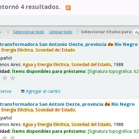
tornó 4 resultados.
|
Seleccionar todo
Limpiar todo
|
Seleccionar títulos para:
o
 transformadora San Antonio Oeste, provincia
de
Río Negro
y
Energía
Eléctrica,
Sociedad
de
l
Estado
.
spañol
enos Aires:
Agua
y
Energía
Eléctrica,
Sociedad
de
l
Estado
, 1988
lidad:
Ítems disponibles para préstamo:
Signatura topográfica:
62
eserva
Agregar al carrito
 transformadora San Antoni Oeste, provincia
de
Río Negro
y
Energía
Eléctrica,
Sociedad
de
l
Estado
.
spañol
enos Aires:
Agua
y
Energía
Eléctrica,
Sociedad
de
l
Estado
, 1988
lidad:
Ítems disponibles para préstamo:
Signatura topográfica:
62