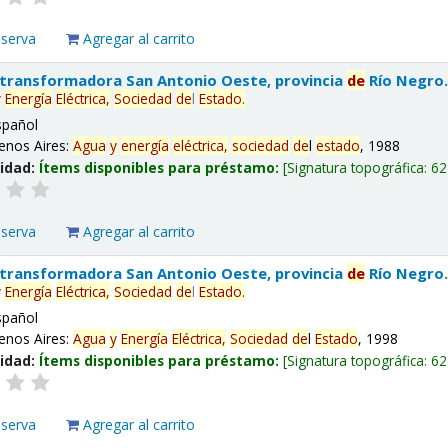
eserva
Agregar al carrito
 transformadora San Antonio Oeste, provincia
de
Río Negro
y
Energía
Eléctrica,
Sociedad
de
l
Estado
.
spañol
enos Aires:
Agua
y
energía
eléctrica,
sociedad
de
l
estado
, 1988
lidad:
Ítems disponibles para préstamo:
Signatura topográfica:
62
eserva
Agregar al carrito
 transformadora San Antonio Oeste, provincia
de
Río Negro
y
Energía
Eléctrica,
Sociedad
de
l
Estado
.
spañol
enos Aires:
Agua
y
Energía
Eléctrica,
Sociedad
de
l
Estado
, 1998
lidad:
Ítems disponibles para préstamo:
Signatura topográfica:
62
eserva
Agregar al carrito