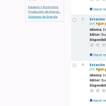
Equipos y Accesorios
Hacer r
Producción de Energí...
Sistemas de Energía
3.
Estacion
por
Agua
Idioma:
E
Editor:
Bu
Disponibi
Hacer r
4.
Estación
por
Agua
Idioma:
E
Editor:
Bu
Disponibi
Hacer r