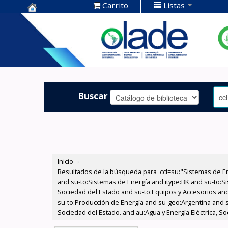
Carrito
Listas
Centro de
Documentación
OLADE -
Buscar
Inicio
›
Resultados de la búsqueda para 'ccl=su:"Sistemas de E
and su-to:Sistemas de Energía and itype:BK and su-to:Si
Sociedad del Estado and su-to:Equipos y Accesorios and 
su-to:Producción de Energía and su-geo:Argentina and s
Sociedad del Estado. and au:Agua y Energía Eléctrica, S