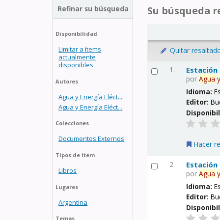
Refinar su búsqueda
Su búsqueda re
Disponibilidad
Limitar a ítems
Quitar resaltad
actualmente
disponibles.
1.
Estación
por
Agua
Autores
Idioma:
E
Agua y Energía Eléct...
Editor:
Bu
Agua y Energía Eléct...
Disponibi
Colecciones
Documentos Externos
Hacer r
Tipos de ítem
2.
Estación
Libros
por
Agua
Idioma:
E
Lugares
Editor:
Bu
Argentina
Disponibi
Temas