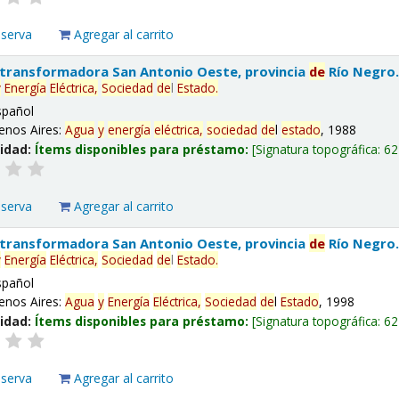
eserva
Agregar al carrito
 transformadora San Antonio Oeste, provincia
de
Río Negro
y
Energía
Eléctrica,
Sociedad
de
l
Estado
.
spañol
enos Aires:
Agua
y
energía
eléctrica,
sociedad
de
l
estado
, 1988
lidad:
Ítems disponibles para préstamo:
Signatura topográfica:
62
eserva
Agregar al carrito
 transformadora San Antonio Oeste, provincia
de
Río Negro
y
Energía
Eléctrica,
Sociedad
de
l
Estado
.
spañol
enos Aires:
Agua
y
Energía
Eléctrica,
Sociedad
de
l
Estado
, 1998
lidad:
Ítems disponibles para préstamo:
Signatura topográfica:
62
eserva
Agregar al carrito