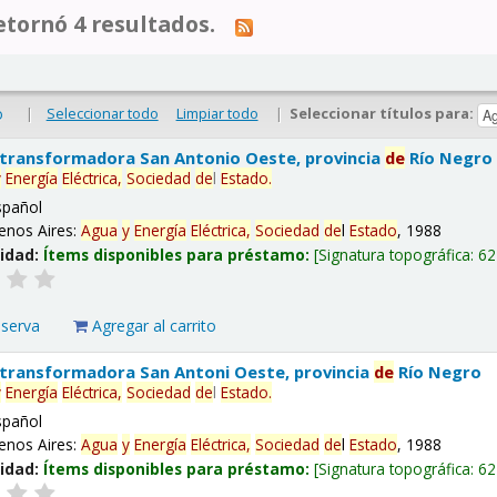
tornó 4 resultados.
|
Seleccionar todo
Limpiar todo
|
Seleccionar títulos para:
o
 transformadora San Antonio Oeste, provincia
de
Río Negro
y
Energía
Eléctrica,
Sociedad
de
l
Estado
.
spañol
enos Aires:
Agua
y
Energía
Eléctrica,
Sociedad
de
l
Estado
, 1988
lidad:
Ítems disponibles para préstamo:
Signatura topográfica:
62
eserva
Agregar al carrito
 transformadora San Antoni Oeste, provincia
de
Río Negro
y
Energía
Eléctrica,
Sociedad
de
l
Estado
.
spañol
enos Aires:
Agua
y
Energía
Eléctrica,
Sociedad
de
l
Estado
, 1988
lidad:
Ítems disponibles para préstamo:
Signatura topográfica:
62