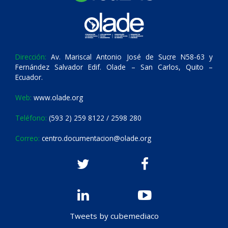
Dirección:
Av. Mariscal Antonio José de Sucre N58-63 y
Fernández Salvador Edif. Olade – San Carlos, Quito –
Ecuador.
Web:
www.olade.org
Teléfono:
(593 2) 259 8122 / 2598 280
Correo:
centro.documentacion@olade.org
Tweets by cubemediaco