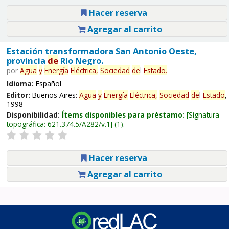
Hacer reserva
Agregar al carrito
Estación transformadora San Antonio Oeste,
provincia
de
Río Negro.
por
Agua
y
Energía
Eléctrica,
Sociedad
de
l
Estado
.
Idioma:
Español
Editor:
Buenos Aires:
Agua
y
Energía
Eléctrica,
Sociedad
de
l
Estado
,
1998
Disponibilidad:
Ítems disponibles para préstamo:
Signatura
topográfica:
621.374.5/A282/v.1
(1).
Hacer reserva
Agregar al carrito