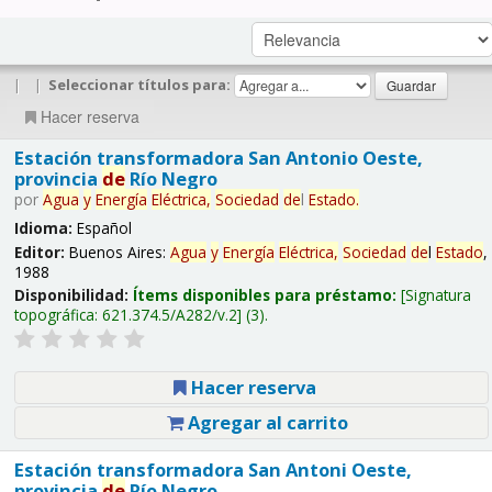
|
|
Seleccionar títulos para:
Hacer reserva
Estación transformadora San Antonio Oeste,
provincia
de
Río Negro
por
Agua
y
Energía
Eléctrica,
Sociedad
de
l
Estado
.
Idioma:
Español
Editor:
Buenos Aires:
Agua
y
Energía
Eléctrica,
Sociedad
de
l
Estado
,
1988
Disponibilidad:
Ítems disponibles para préstamo:
Signatura
topográfica:
621.374.5/A282/v.2
(3).
Hacer reserva
Agregar al carrito
Estación transformadora San Antoni Oeste,
provincia
de
Río Negro