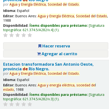
por
Agua
y
Energía
Eléctrica,
Sociedad
de
l
Estado
.
Idioma:
Español
Editor:
Buenos Aires:
Agua
y
Energía
Eléctrica,
Sociedad
de
l
Estado
,
1988
Disponibilidad:
Ítems disponibles para préstamo:
Signatura
topográfica:
621.374.5/A282/v.4
(1).
Hacer reserva
Agregar al carrito
Estacion transformadora San Antonio Oeste,
provincia
de
Río Negro.
por
Agua
y
Energía
Eléctrica,
Sociedad
de
l
Estado
.
Idioma:
Español
Editor:
Buenos Aires:
Agua
y
energía
eléctrica,
sociedad
de
l
estado
, 1988
Disponibilidad:
Ítems disponibles para préstamo:
Signatura
topográfica:
621.374.5/A282/v.3
(1).