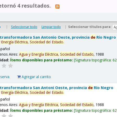
tornó 4 resultados.
|
Seleccionar todo
Limpiar todo
|
Seleccionar títulos para:
o
 transformadora San Antonio Oeste, provincia
de
Río Negro
y
Energía
Eléctrica,
Sociedad
de
l
Estado
.
spañol
enos Aires:
Agua
y
Energía
Eléctrica,
Sociedad
de
l
Estado
, 1988
lidad:
Ítems disponibles para préstamo:
Signatura topográfica:
62
eserva
Agregar al carrito
 transformadora San Antoni Oeste, provincia
de
Río Negro
y
Energía
Eléctrica,
Sociedad
de
l
Estado
.
spañol
enos Aires:
Agua
y
Energía
Eléctrica,
Sociedad
de
l
Estado
, 1988
lidad:
Ítems disponibles para préstamo:
Signatura topográfica:
62