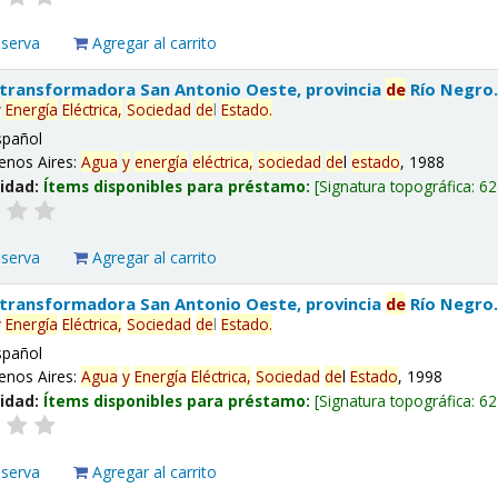
eserva
Agregar al carrito
 transformadora San Antonio Oeste, provincia
de
Río Negro
y
Energía
Eléctrica,
Sociedad
de
l
Estado
.
spañol
enos Aires:
Agua
y
energía
eléctrica,
sociedad
de
l
estado
, 1988
lidad:
Ítems disponibles para préstamo:
Signatura topográfica:
62
eserva
Agregar al carrito
 transformadora San Antonio Oeste, provincia
de
Río Negro
y
Energía
Eléctrica,
Sociedad
de
l
Estado
.
spañol
enos Aires:
Agua
y
Energía
Eléctrica,
Sociedad
de
l
Estado
, 1998
lidad:
Ítems disponibles para préstamo:
Signatura topográfica:
62
eserva
Agregar al carrito