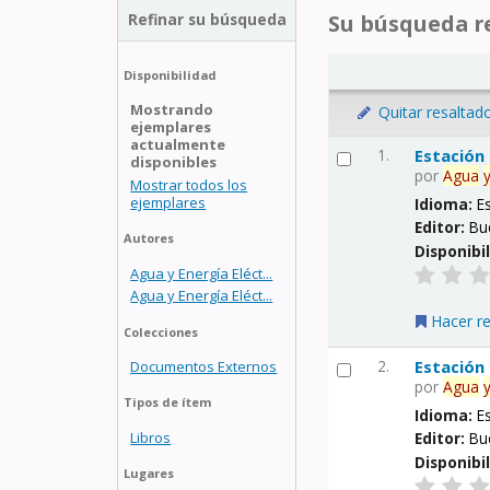
Refinar su búsqueda
Su búsqueda re
Disponibilidad
Mostrando
Quitar resaltad
ejemplares
actualmente
1.
Estación
disponibles
por
Agua
Mostrar todos los
ejemplares
Idioma:
E
Editor:
Bu
Autores
Disponibi
Agua y Energía Eléct...
Agua y Energía Eléct...
Hacer r
Colecciones
2.
Estación
Documentos Externos
por
Agua
Tipos de ítem
Idioma:
E
Libros
Editor:
Bu
Disponibi
Lugares