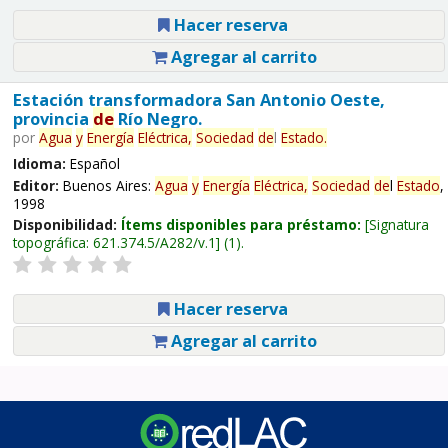
Hacer reserva
Agregar al carrito
Estación transformadora San Antonio Oeste,
provincia
de
Río Negro.
por
Agua
y
Energía
Eléctrica,
Sociedad
de
l
Estado
.
Idioma:
Español
Editor:
Buenos Aires:
Agua
y
Energía
Eléctrica,
Sociedad
de
l
Estado
,
1998
Disponibilidad:
Ítems disponibles para préstamo:
Signatura
topográfica:
621.374.5/A282/v.1
(1).
Hacer reserva
Agregar al carrito