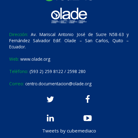
Dirección:
Av. Mariscal Antonio José de Sucre N58-63 y
Fernández Salvador Edif. Olade – San Carlos, Quito –
Ecuador.
Web:
www.olade.org
Teléfono:
(593 2) 259 8122 / 2598 280
Correo:
centro.documentacion@olade.org
Tweets by cubemediaco