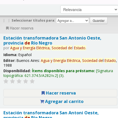
|
|
Seleccionar títulos para:
Hacer reserva
Estación transformadora San Antonio Oeste,
provincia
de
Río Negro
por
Agua
y
Energía
Eléctrica,
Sociedad
de
l
Estado
.
Idioma:
Español
Editor:
Buenos Aires:
Agua
y
Energía
Eléctrica,
Sociedad
de
l
Estado
,
1988
Disponibilidad:
Ítems disponibles para préstamo:
Signatura
topográfica:
621.374.5/A282/v.2
(3).
Hacer reserva
Agregar al carrito
Estación transformadora San Antoni Oeste,
provincia
de
Río Negro