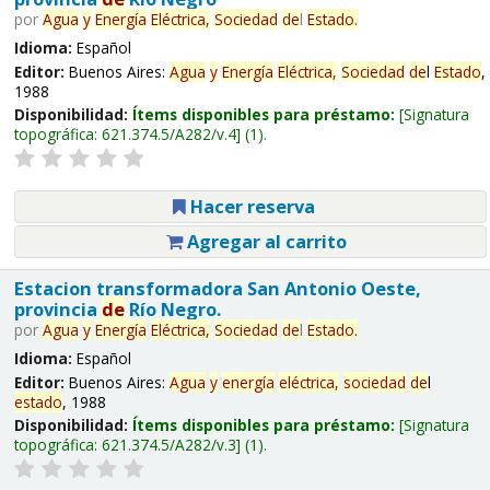
por
Agua
y
Energía
Eléctrica,
Sociedad
de
l
Estado
.
Idioma:
Español
Editor:
Buenos Aires:
Agua
y
Energía
Eléctrica,
Sociedad
de
l
Estado
,
1988
Disponibilidad:
Ítems disponibles para préstamo:
Signatura
topográfica:
621.374.5/A282/v.4
(1).
Hacer reserva
Agregar al carrito
Estacion transformadora San Antonio Oeste,
provincia
de
Río Negro.
por
Agua
y
Energía
Eléctrica,
Sociedad
de
l
Estado
.
Idioma:
Español
Editor:
Buenos Aires:
Agua
y
energía
eléctrica,
sociedad
de
l
estado
, 1988
Disponibilidad:
Ítems disponibles para préstamo:
Signatura
topográfica:
621.374.5/A282/v.3
(1).