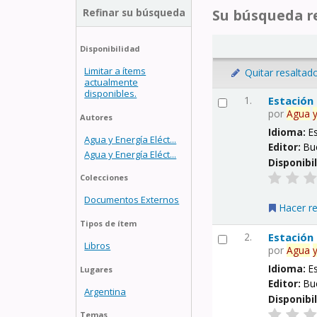
Refinar su búsqueda
Su búsqueda re
Disponibilidad
Limitar a ítems
Quitar resaltad
actualmente
disponibles.
1.
Estación
por
Agua
Autores
Idioma:
E
Agua y Energía Eléct...
Editor:
Bu
Agua y Energía Eléct...
Disponibi
Colecciones
Documentos Externos
Hacer r
Tipos de ítem
2.
Estación
Libros
por
Agua
Idioma:
E
Lugares
Editor:
Bu
Argentina
Disponibi
Temas