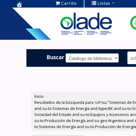
Carrito
Listas
Centro de
Documentación
OLADE -
Buscar
Inicio
›
Resultados de la búsqueda para 'ccl=su:"Sistemas de E
and su-to:Sistemas de Energía and itype:BK and su-to:Si
Sociedad del Estado and su-to:Equipos y Accesorios and 
su-to:Producción de Energía and su-geo:Argentina and s
to:Sistemas de Energía and su-to:Producción de Energía