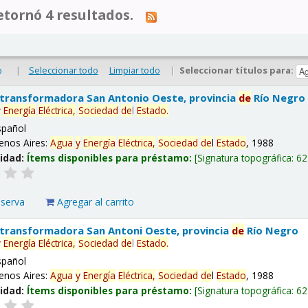
tornó 4 resultados.
|
Seleccionar todo
Limpiar todo
|
Seleccionar títulos para:
o
 transformadora San Antonio Oeste, provincia
de
Río Negro
y
Energía
Eléctrica,
Sociedad
de
l
Estado
.
spañol
enos Aires:
Agua
y
Energía
Eléctrica,
Sociedad
de
l
Estado
, 1988
lidad:
Ítems disponibles para préstamo:
Signatura topográfica:
62
eserva
Agregar al carrito
 transformadora San Antoni Oeste, provincia
de
Río Negro
y
Energía
Eléctrica,
Sociedad
de
l
Estado
.
spañol
enos Aires:
Agua
y
Energía
Eléctrica,
Sociedad
de
l
Estado
, 1988
lidad:
Ítems disponibles para préstamo:
Signatura topográfica:
62