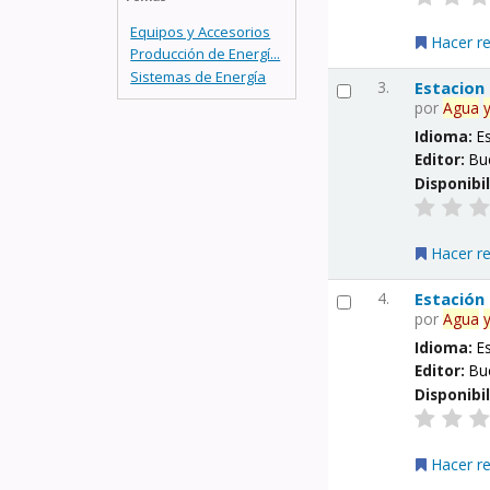
Equipos y Accesorios
Hacer r
Producción de Energí...
Sistemas de Energía
3.
Estacion
por
Agua
Idioma:
E
Editor:
Bu
Disponibi
Hacer r
4.
Estación
por
Agua
Idioma:
E
Editor:
Bu
Disponibi
Hacer r