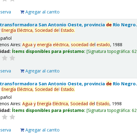
eserva
Agregar al carrito
 transformadora San Antonio Oeste, provincia
de
Río Negro
y
Energía
Eléctrica,
Sociedad
de
l
Estado
.
spañol
enos Aires:
Agua
y
energía
eléctrica,
sociedad
de
l
estado
, 1988
lidad:
Ítems disponibles para préstamo:
Signatura topográfica:
62
eserva
Agregar al carrito
 transformadora San Antonio Oeste, provincia
de
Río Negro
y
Energía
Eléctrica,
Sociedad
de
l
Estado
.
spañol
enos Aires:
Agua
y
Energía
Eléctrica,
Sociedad
de
l
Estado
, 1998
lidad:
Ítems disponibles para préstamo:
Signatura topográfica:
62
eserva
Agregar al carrito