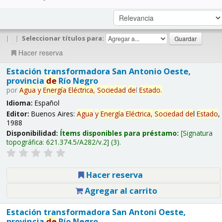
|
|
Seleccionar títulos para:
Hacer reserva
Estación transformadora San Antonio Oeste,
provincia
de
Río Negro
por
Agua
y
Energía
Eléctrica,
Sociedad
de
l
Estado
.
Idioma:
Español
Editor:
Buenos Aires:
Agua
y
Energía
Eléctrica,
Sociedad
de
l
Estado
,
1988
Disponibilidad:
Ítems disponibles para préstamo:
Signatura
topográfica:
621.374.5/A282/v.2
(3).
Hacer reserva
Agregar al carrito
Estación transformadora San Antoni Oeste,
provincia
de
Río Negro