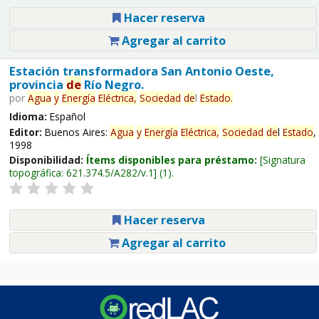
Hacer reserva
Agregar al carrito
Estación transformadora San Antonio Oeste,
provincia
de
Río Negro.
por
Agua
y
Energía
Eléctrica,
Sociedad
de
l
Estado
.
Idioma:
Español
Editor:
Buenos Aires:
Agua
y
Energía
Eléctrica,
Sociedad
de
l
Estado
,
1998
Disponibilidad:
Ítems disponibles para préstamo:
Signatura
topográfica:
621.374.5/A282/v.1
(1).
Hacer reserva
Agregar al carrito