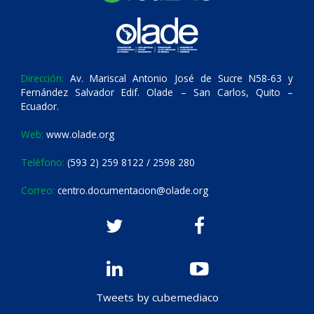
Dirección:
Av. Mariscal Antonio José de Sucre N58-63 y
Fernández Salvador Edif. Olade – San Carlos, Quito –
Ecuador.
Web:
www.olade.org
Teléfono:
(593 2) 259 8122 / 2598 280
Correo:
centro.documentacion@olade.org
Tweets by cubemediaco