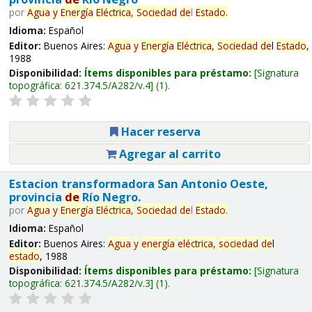
por
Agua
y
Energía
Eléctrica,
Sociedad
de
l
Estado
.
Idioma:
Español
Editor:
Buenos Aires:
Agua
y
Energía
Eléctrica,
Sociedad
de
l
Estado
,
1988
Disponibilidad:
Ítems disponibles para préstamo:
Signatura
topográfica:
621.374.5/A282/v.4
(1).
Hacer reserva
Agregar al carrito
Estacion transformadora San Antonio Oeste,
provincia
de
Río Negro.
por
Agua
y
Energía
Eléctrica,
Sociedad
de
l
Estado
.
Idioma:
Español
Editor:
Buenos Aires:
Agua
y
energía
eléctrica,
sociedad
de
l
estado
, 1988
Disponibilidad:
Ítems disponibles para préstamo:
Signatura
topográfica:
621.374.5/A282/v.3
(1).