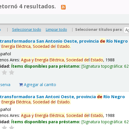
tornó 4 resultados.
|
Seleccionar todo
Limpiar todo
|
Seleccionar títulos para:
o
 transformadora San Antonio Oeste, provincia
de
Río Negro
y
Energía
Eléctrica,
Sociedad
de
l
Estado
.
spañol
enos Aires:
Agua
y
Energía
Eléctrica,
Sociedad
de
l
Estado
, 1988
lidad:
Ítems disponibles para préstamo:
Signatura topográfica:
62
eserva
Agregar al carrito
 transformadora San Antoni Oeste, provincia
de
Río Negro
y
Energía
Eléctrica,
Sociedad
de
l
Estado
.
spañol
enos Aires:
Agua
y
Energía
Eléctrica,
Sociedad
de
l
Estado
, 1988
lidad:
Ítems disponibles para préstamo:
Signatura topográfica:
62