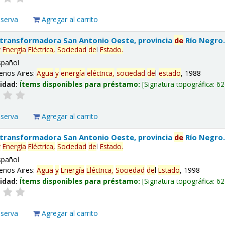
eserva
Agregar al carrito
 transformadora San Antonio Oeste, provincia
de
Río Negro
y
Energía
Eléctrica,
Sociedad
de
l
Estado
.
spañol
enos Aires:
Agua
y
energía
eléctrica,
sociedad
de
l
estado
, 1988
lidad:
Ítems disponibles para préstamo:
Signatura topográfica:
62
eserva
Agregar al carrito
 transformadora San Antonio Oeste, provincia
de
Río Negro
y
Energía
Eléctrica,
Sociedad
de
l
Estado
.
spañol
enos Aires:
Agua
y
Energía
Eléctrica,
Sociedad
de
l
Estado
, 1998
lidad:
Ítems disponibles para préstamo:
Signatura topográfica:
62
eserva
Agregar al carrito