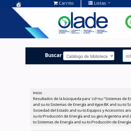
Carrito
Listas
Centro de
Documentación
OLADE -
Buscar
Inicio
›
Resultados de la búsqueda para 'ccl=su:"Sistemas de E
and su-to:Sistemas de Energía and itype:BK and su-to:Si
Sociedad del Estado and su-to:Equipos y Accesorios and 
su-to:Producción de Energía and su-geo:Argentina and s
to:Sistemas de Energía and su-to:Producción de Energía