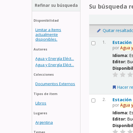
Refinar su búsqueda
Su búsqueda re
Disponibilidad
Limitar a ítems
Quitar resaltad
actualmente
disponibles.
1.
Estación
por
Agua
Autores
Idioma:
E
Agua y Energía Eléct...
Editor:
Bu
Agua y Energía Eléct...
Disponibi
Colecciones
Documentos Externos
Hacer r
Tipos de ítem
2.
Estación
Libros
por
Agua
Idioma:
E
Lugares
Editor:
Bu
Argentina
Disponibi
Temas