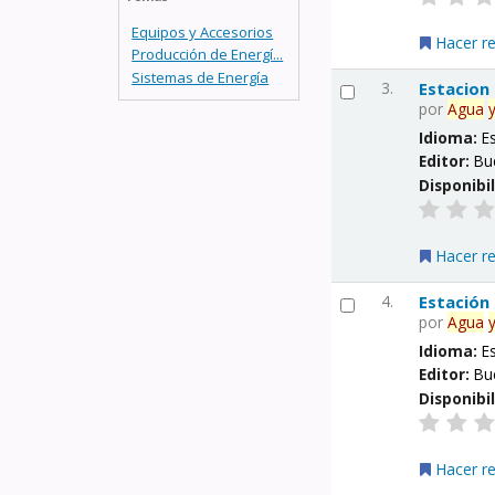
Equipos y Accesorios
Hacer r
Producción de Energí...
Sistemas de Energía
3.
Estacion
por
Agua
Idioma:
E
Editor:
Bu
Disponibi
Hacer r
4.
Estación
por
Agua
Idioma:
E
Editor:
Bu
Disponibi
Hacer r