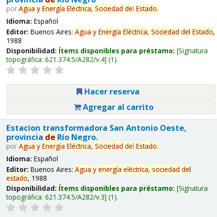
por
Agua
y
Energía
Eléctrica,
Sociedad
de
l
Estado
.
Idioma:
Español
Editor:
Buenos Aires:
Agua
y
Energía
Eléctrica,
Sociedad
de
l
Estado
,
1988
Disponibilidad:
Ítems disponibles para préstamo:
Signatura
topográfica:
621.374.5/A282/v.4
(1).
Hacer reserva
Agregar al carrito
Estacion transformadora San Antonio Oeste,
provincia
de
Río Negro.
por
Agua
y
Energía
Eléctrica,
Sociedad
de
l
Estado
.
Idioma:
Español
Editor:
Buenos Aires:
Agua
y
energía
eléctrica,
sociedad
de
l
estado
, 1988
Disponibilidad:
Ítems disponibles para préstamo:
Signatura
topográfica:
621.374.5/A282/v.3
(1).