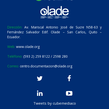
Dirección:
Av. Mariscal Antonio José de Sucre N58-63 y
Fernández Salvador Edif. Olade – San Carlos, Quito –
Ecuador.
Web:
www.olade.org
Teléfono:
(593 2) 259 8122 / 2598 280
Correo:
centro.documentacion@olade.org
Tweets by cubemediaco