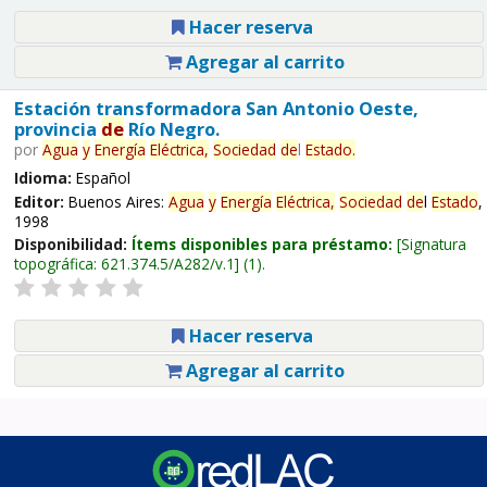
Hacer reserva
Agregar al carrito
Estación transformadora San Antonio Oeste,
provincia
de
Río Negro.
por
Agua
y
Energía
Eléctrica,
Sociedad
de
l
Estado
.
Idioma:
Español
Editor:
Buenos Aires:
Agua
y
Energía
Eléctrica,
Sociedad
de
l
Estado
,
1998
Disponibilidad:
Ítems disponibles para préstamo:
Signatura
topográfica:
621.374.5/A282/v.1
(1).
Hacer reserva
Agregar al carrito