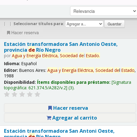
|
|
Seleccionar títulos para:
Hacer reserva
Estación transformadora San Antonio Oeste,
provincia
de
Río Negro
por
Agua
y
Energía
Eléctrica,
Sociedad
de
l
Estado
.
Idioma:
Español
Editor:
Buenos Aires:
Agua
y
Energía
Eléctrica,
Sociedad
de
l
Estado
,
1988
Disponibilidad:
Ítems disponibles para préstamo:
Signatura
topográfica:
621.374.5/A282/v.2
(3).
Hacer reserva
Agregar al carrito
Estación transformadora San Antoni Oeste,
provincia
de
Río Negro