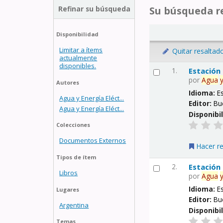
Refinar su búsqueda
Su búsqueda re
Disponibilidad
Limitar a ítems
Quitar resaltad
actualmente
disponibles.
1.
Estación
por
Agua
Autores
Idioma:
E
Agua y Energía Eléct...
Editor:
Bu
Agua y Energía Eléct...
Disponibi
Colecciones
Documentos Externos
Hacer r
Tipos de ítem
2.
Estación
Libros
por
Agua
Idioma:
E
Lugares
Editor:
Bu
Argentina
Disponibi
Temas