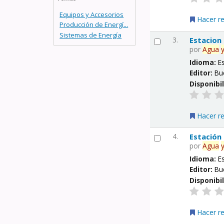
Equipos y Accesorios
Hacer r
Producción de Energí...
Sistemas de Energía
3.
Estacion
por
Agua
Idioma:
E
Editor:
Bu
Disponibi
Hacer r
4.
Estación
por
Agua
Idioma:
E
Editor:
Bu
Disponibi
Hacer r