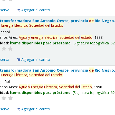
eserva
Agregar al carrito
 transformadora San Antonio Oeste, provincia
de
Río Negro
y
Energía
Eléctrica,
Sociedad
de
l
Estado
.
spañol
enos Aires:
Agua
y
energía
eléctrica,
sociedad
de
l
estado
, 1988
lidad:
Ítems disponibles para préstamo:
Signatura topográfica:
62
eserva
Agregar al carrito
 transformadora San Antonio Oeste, provincia
de
Río Negro
y
Energía
Eléctrica,
Sociedad
de
l
Estado
.
spañol
enos Aires:
Agua
y
Energía
Eléctrica,
Sociedad
de
l
Estado
, 1998
lidad:
Ítems disponibles para préstamo:
Signatura topográfica:
62
eserva
Agregar al carrito