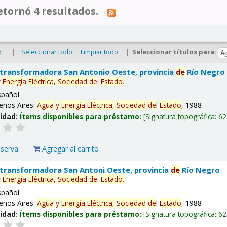
tornó 4 resultados.
|
Seleccionar todo
Limpiar todo
|
Seleccionar títulos para:
o
 transformadora San Antonio Oeste, provincia
de
Río Negro
y
Energía
Eléctrica,
Sociedad
de
l
Estado
.
spañol
enos Aires:
Agua
y
Energía
Eléctrica,
Sociedad
de
l
Estado
, 1988
lidad:
Ítems disponibles para préstamo:
Signatura topográfica:
62
eserva
Agregar al carrito
 transformadora San Antoni Oeste, provincia
de
Río Negro
y
Energía
Eléctrica,
Sociedad
de
l
Estado
.
spañol
enos Aires:
Agua
y
Energía
Eléctrica,
Sociedad
de
l
Estado
, 1988
lidad:
Ítems disponibles para préstamo:
Signatura topográfica:
62