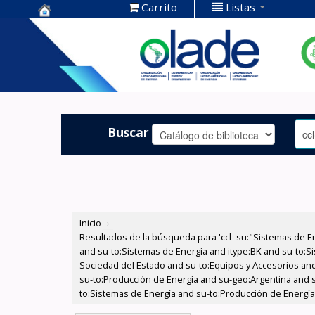
Carrito
Listas
Centro de
Documentación
OLADE -
Buscar
Inicio
›
Resultados de la búsqueda para 'ccl=su:"Sistemas de E
and su-to:Sistemas de Energía and itype:BK and su-to:Si
Sociedad del Estado and su-to:Equipos y Accesorios and 
su-to:Producción de Energía and su-geo:Argentina and s
to:Sistemas de Energía and su-to:Producción de Energía 