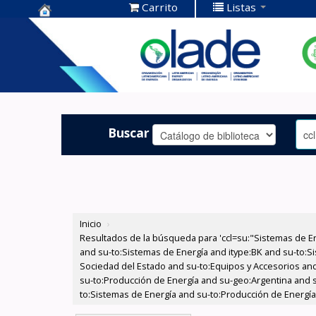
Carrito
Listas
Centro de
Documentación
OLADE -
Buscar
Inicio
›
Resultados de la búsqueda para 'ccl=su:"Sistemas de E
and su-to:Sistemas de Energía and itype:BK and su-to:Si
Sociedad del Estado and su-to:Equipos y Accesorios and 
su-to:Producción de Energía and su-geo:Argentina and s
to:Sistemas de Energía and su-to:Producción de Energía 