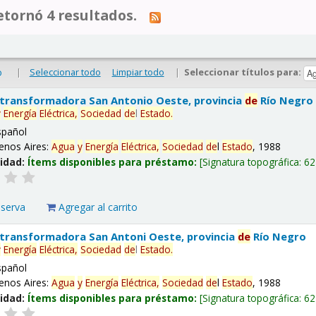
tornó 4 resultados.
|
Seleccionar todo
Limpiar todo
|
Seleccionar títulos para:
o
 transformadora San Antonio Oeste, provincia
de
Río Negro
y
Energía
Eléctrica,
Sociedad
de
l
Estado
.
spañol
enos Aires:
Agua
y
Energía
Eléctrica,
Sociedad
de
l
Estado
, 1988
lidad:
Ítems disponibles para préstamo:
Signatura topográfica:
62
eserva
Agregar al carrito
 transformadora San Antoni Oeste, provincia
de
Río Negro
y
Energía
Eléctrica,
Sociedad
de
l
Estado
.
spañol
enos Aires:
Agua
y
Energía
Eléctrica,
Sociedad
de
l
Estado
, 1988
lidad:
Ítems disponibles para préstamo:
Signatura topográfica:
62