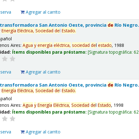
eserva
Agregar al carrito
 transformadora San Antonio Oeste, provincia
de
Río Negro
y
Energía
Eléctrica,
Sociedad
de
l
Estado
.
spañol
enos Aires:
Agua
y
energía
eléctrica,
sociedad
de
l
estado
, 1988
lidad:
Ítems disponibles para préstamo:
Signatura topográfica:
62
eserva
Agregar al carrito
 transformadora San Antonio Oeste, provincia
de
Río Negro
y
Energía
Eléctrica,
Sociedad
de
l
Estado
.
spañol
enos Aires:
Agua
y
Energía
Eléctrica,
Sociedad
de
l
Estado
, 1998
lidad:
Ítems disponibles para préstamo:
Signatura topográfica:
62
eserva
Agregar al carrito