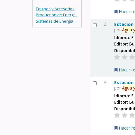
Equipos y Accesorios
Hacer r
Producción de Energí...
Sistemas de Energía
3.
Estacion
por
Agua
Idioma:
E
Editor:
Bu
Disponibi
Hacer r
4.
Estación
por
Agua
Idioma:
E
Editor:
Bu
Disponibi
Hacer r