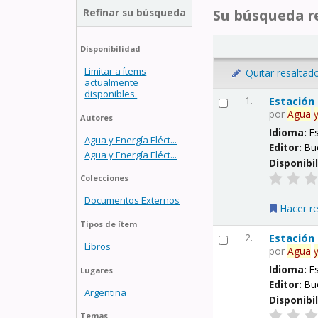
Refinar su búsqueda
Su búsqueda re
Disponibilidad
Limitar a ítems
Quitar resaltad
actualmente
disponibles.
1.
Estación
por
Agua
Autores
Idioma:
E
Agua y Energía Eléct...
Editor:
Bu
Agua y Energía Eléct...
Disponibi
Colecciones
Documentos Externos
Hacer r
Tipos de ítem
2.
Estación
Libros
por
Agua
Idioma:
E
Lugares
Editor:
Bu
Argentina
Disponibi
Temas