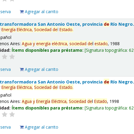
eserva
Agregar al carrito
 transformadora San Antonio Oeste, provincia
de
Río Negro
y
Energía
Eléctrica,
Sociedad
de
l
Estado
.
spañol
enos Aires:
Agua
y
energía
eléctrica,
sociedad
de
l
estado
, 1988
lidad:
Ítems disponibles para préstamo:
Signatura topográfica:
62
eserva
Agregar al carrito
 transformadora San Antonio Oeste, provincia
de
Río Negro
y
Energía
Eléctrica,
Sociedad
de
l
Estado
.
spañol
enos Aires:
Agua
y
Energía
Eléctrica,
Sociedad
de
l
Estado
, 1998
lidad:
Ítems disponibles para préstamo:
Signatura topográfica:
62
eserva
Agregar al carrito