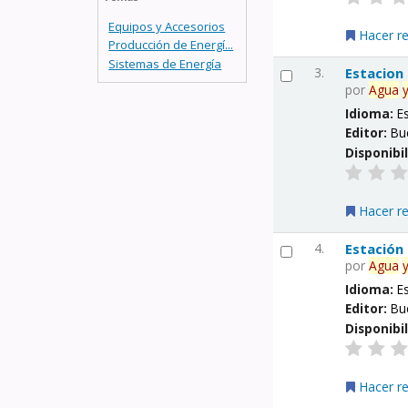
Equipos y Accesorios
Hacer r
Producción de Energí...
Sistemas de Energía
3.
Estacion
por
Agua
Idioma:
E
Editor:
Bu
Disponibi
Hacer r
4.
Estación
por
Agua
Idioma:
E
Editor:
Bu
Disponibi
Hacer r