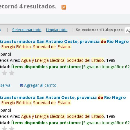
tornó 4 resultados.
|
Seleccionar todo
Limpiar todo
|
Seleccionar títulos para:
o
 transformadora San Antonio Oeste, provincia
de
Río Negro
y
Energía
Eléctrica,
Sociedad
de
l
Estado
.
spañol
enos Aires:
Agua
y
Energía
Eléctrica,
Sociedad
de
l
Estado
, 1988
lidad:
Ítems disponibles para préstamo:
Signatura topográfica:
62
eserva
Agregar al carrito
 transformadora San Antoni Oeste, provincia
de
Río Negro
y
Energía
Eléctrica,
Sociedad
de
l
Estado
.
spañol
enos Aires:
Agua
y
Energía
Eléctrica,
Sociedad
de
l
Estado
, 1988
lidad:
Ítems disponibles para préstamo:
Signatura topográfica:
62