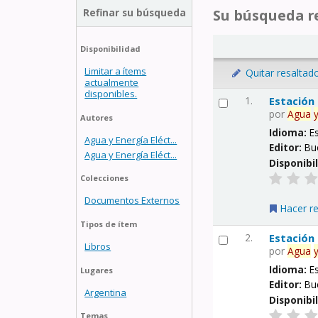
Refinar su búsqueda
Su búsqueda re
Disponibilidad
Limitar a ítems
Quitar resaltad
actualmente
disponibles.
1.
Estación
por
Agua
Autores
Idioma:
E
Agua y Energía Eléct...
Editor:
Bu
Agua y Energía Eléct...
Disponibi
Colecciones
Documentos Externos
Hacer r
Tipos de ítem
2.
Estación
Libros
por
Agua
Idioma:
E
Lugares
Editor:
Bu
Argentina
Disponibi
Temas