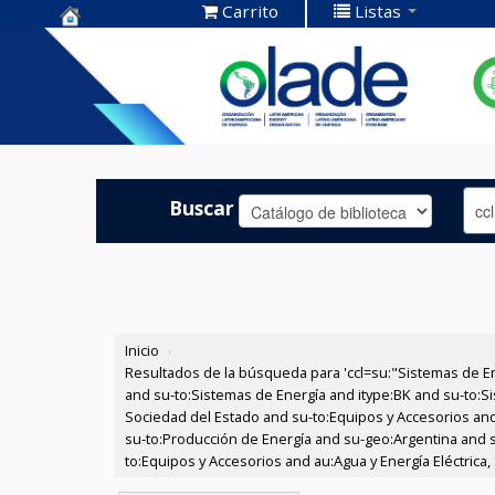
Carrito
Listas
Centro de
Documentación
OLADE -
Buscar
Inicio
›
Resultados de la búsqueda para 'ccl=su:"Sistemas de E
and su-to:Sistemas de Energía and itype:BK and su-to:Si
Sociedad del Estado and su-to:Equipos y Accesorios and 
su-to:Producción de Energía and su-geo:Argentina and s
to:Equipos y Accesorios and au:Agua y Energía Eléctrica,