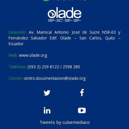
Dirección:
Av. Mariscal Antonio José de Sucre N58-63 y
Fernández Salvador Edif. Olade – San Carlos, Quito –
Ecuador.
Web:
www.olade.org
Teléfono:
(593 2) 259 8122 / 2598 280
Correo:
centro.documentacion@olade.org
Tweets by cubemediaco