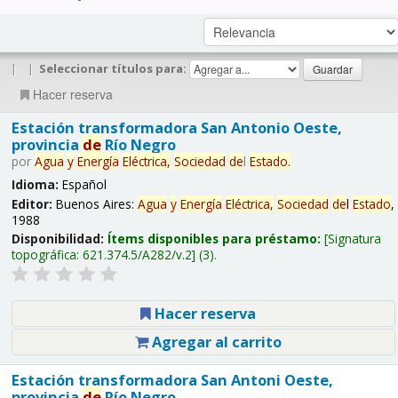
|
|
Seleccionar títulos para:
Hacer reserva
Estación transformadora San Antonio Oeste,
provincia
de
Río Negro
por
Agua
y
Energía
Eléctrica,
Sociedad
de
l
Estado
.
Idioma:
Español
Editor:
Buenos Aires:
Agua
y
Energía
Eléctrica,
Sociedad
de
l
Estado
,
1988
Disponibilidad:
Ítems disponibles para préstamo:
Signatura
topográfica:
621.374.5/A282/v.2
(3).
Hacer reserva
Agregar al carrito
Estación transformadora San Antoni Oeste,
provincia
de
Río Negro