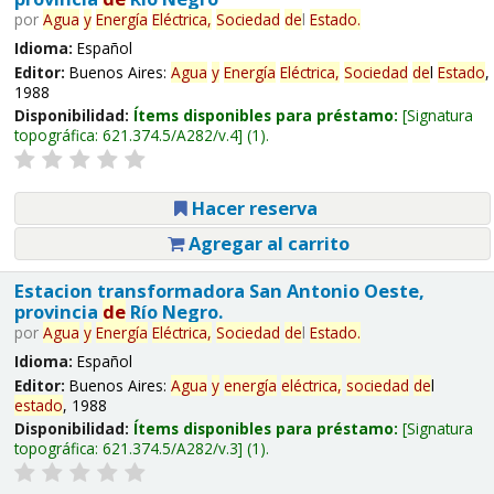
por
Agua
y
Energía
Eléctrica,
Sociedad
de
l
Estado
.
Idioma:
Español
Editor:
Buenos Aires:
Agua
y
Energía
Eléctrica,
Sociedad
de
l
Estado
,
1988
Disponibilidad:
Ítems disponibles para préstamo:
Signatura
topográfica:
621.374.5/A282/v.4
(1).
Hacer reserva
Agregar al carrito
Estacion transformadora San Antonio Oeste,
provincia
de
Río Negro.
por
Agua
y
Energía
Eléctrica,
Sociedad
de
l
Estado
.
Idioma:
Español
Editor:
Buenos Aires:
Agua
y
energía
eléctrica,
sociedad
de
l
estado
, 1988
Disponibilidad:
Ítems disponibles para préstamo:
Signatura
topográfica:
621.374.5/A282/v.3
(1).