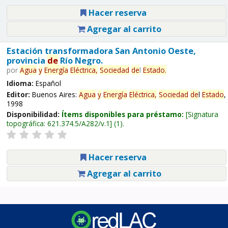
Hacer reserva
Agregar al carrito
Estación transformadora San Antonio Oeste,
provincia
de
Río Negro.
por
Agua
y
Energía
Eléctrica,
Sociedad
de
l
Estado
.
Idioma:
Español
Editor:
Buenos Aires:
Agua
y
Energía
Eléctrica,
Sociedad
de
l
Estado
,
1998
Disponibilidad:
Ítems disponibles para préstamo:
Signatura
topográfica:
621.374.5/A282/v.1
(1).
Hacer reserva
Agregar al carrito