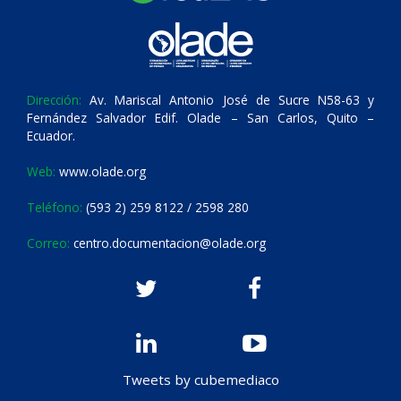
Dirección:
Av. Mariscal Antonio José de Sucre N58-63 y
Fernández Salvador Edif. Olade – San Carlos, Quito –
Ecuador.
Web:
www.olade.org
Teléfono:
(593 2) 259 8122 / 2598 280
Correo:
centro.documentacion@olade.org
Tweets by cubemediaco