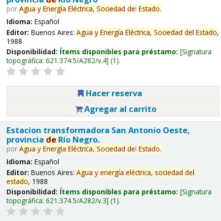
por
Agua
y
Energía
Eléctrica,
Sociedad
de
l
Estado
.
Idioma:
Español
Editor:
Buenos Aires:
Agua
y
Energía
Eléctrica,
Sociedad
de
l
Estado
,
1988
Disponibilidad:
Ítems disponibles para préstamo:
Signatura
topográfica:
621.374.5/A282/v.4
(1).
Hacer reserva
Agregar al carrito
Estacion transformadora San Antonio Oeste,
provincia
de
Río Negro.
por
Agua
y
Energía
Eléctrica,
Sociedad
de
l
Estado
.
Idioma:
Español
Editor:
Buenos Aires:
Agua
y
energía
eléctrica,
sociedad
de
l
estado
, 1988
Disponibilidad:
Ítems disponibles para préstamo:
Signatura
topográfica:
621.374.5/A282/v.3
(1).