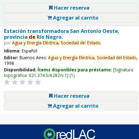
Hacer reserva
Agregar al carrito
Estación transformadora San Antonio Oeste,
provincia
de
Río Negro.
por
Agua
y
Energía
Eléctrica,
Sociedad
de
l
Estado
.
Idioma:
Español
Editor:
Buenos Aires:
Agua
y
Energía
Eléctrica,
Sociedad
de
l
Estado
,
1998
Disponibilidad:
Ítems disponibles para préstamo:
Signatura
topográfica:
621.374.5/A282/v.1
(1).
Hacer reserva
Agregar al carrito