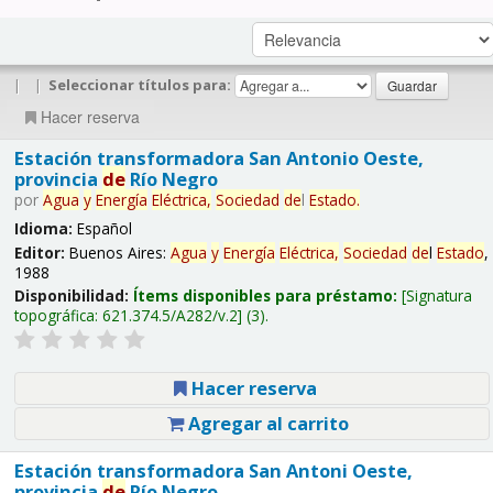
|
|
Seleccionar títulos para:
Hacer reserva
Estación transformadora San Antonio Oeste,
provincia
de
Río Negro
por
Agua
y
Energía
Eléctrica,
Sociedad
de
l
Estado
.
Idioma:
Español
Editor:
Buenos Aires:
Agua
y
Energía
Eléctrica,
Sociedad
de
l
Estado
,
1988
Disponibilidad:
Ítems disponibles para préstamo:
Signatura
topográfica:
621.374.5/A282/v.2
(3).
Hacer reserva
Agregar al carrito
Estación transformadora San Antoni Oeste,
provincia
de
Río Negro