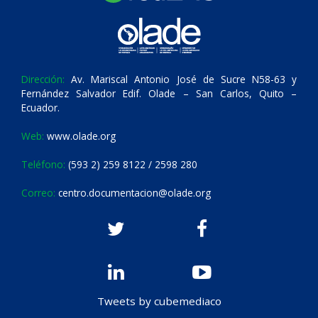
Dirección:
Av. Mariscal Antonio José de Sucre N58-63 y
Fernández Salvador Edif. Olade – San Carlos, Quito –
Ecuador.
Web:
www.olade.org
Teléfono:
(593 2) 259 8122 / 2598 280
Correo:
centro.documentacion@olade.org
Tweets by cubemediaco