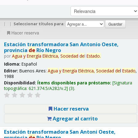
|
|
Seleccionar títulos para:
Hacer reserva
Estación transformadora San Antonio Oeste,
provincia
de
Río Negro
por
Agua
y
Energía
Eléctrica,
Sociedad
de
l
Estado
.
Idioma:
Español
Editor:
Buenos Aires:
Agua
y
Energía
Eléctrica,
Sociedad
de
l
Estado
,
1988
Disponibilidad:
Ítems disponibles para préstamo:
Signatura
topográfica:
621.374.5/A282/v.2
(3).
Hacer reserva
Agregar al carrito
Estación transformadora San Antoni Oeste,
provincia
de
Río Negro