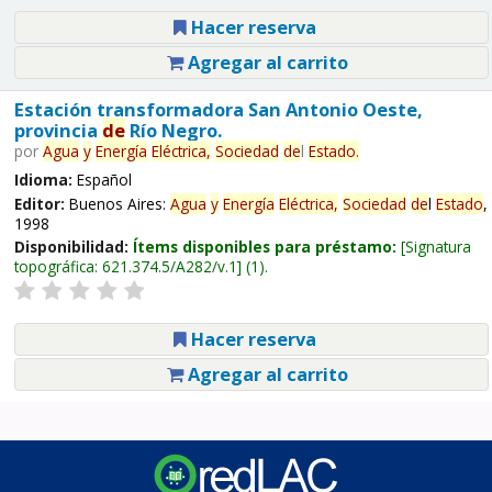
Hacer reserva
Agregar al carrito
Estación transformadora San Antonio Oeste,
provincia
de
Río Negro.
por
Agua
y
Energía
Eléctrica,
Sociedad
de
l
Estado
.
Idioma:
Español
Editor:
Buenos Aires:
Agua
y
Energía
Eléctrica,
Sociedad
de
l
Estado
,
1998
Disponibilidad:
Ítems disponibles para préstamo:
Signatura
topográfica:
621.374.5/A282/v.1
(1).
Hacer reserva
Agregar al carrito