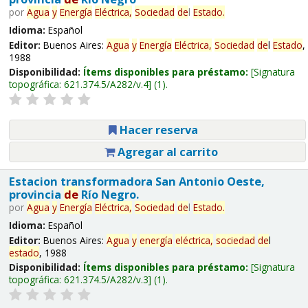
por
Agua
y
Energía
Eléctrica,
Sociedad
de
l
Estado
.
Idioma:
Español
Editor:
Buenos Aires:
Agua
y
Energía
Eléctrica,
Sociedad
de
l
Estado
,
1988
Disponibilidad:
Ítems disponibles para préstamo:
Signatura
topográfica:
621.374.5/A282/v.4
(1).
Hacer reserva
Agregar al carrito
Estacion transformadora San Antonio Oeste,
provincia
de
Río Negro.
por
Agua
y
Energía
Eléctrica,
Sociedad
de
l
Estado
.
Idioma:
Español
Editor:
Buenos Aires:
Agua
y
energía
eléctrica,
sociedad
de
l
estado
, 1988
Disponibilidad:
Ítems disponibles para préstamo:
Signatura
topográfica:
621.374.5/A282/v.3
(1).