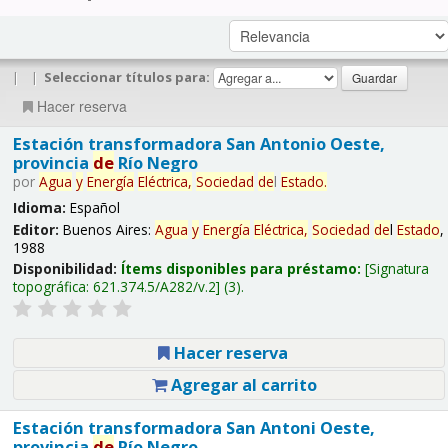
|
|
Seleccionar títulos para:
Hacer reserva
Estación transformadora San Antonio Oeste,
provincia
de
Río Negro
por
Agua
y
Energía
Eléctrica,
Sociedad
de
l
Estado
.
Idioma:
Español
Editor:
Buenos Aires:
Agua
y
Energía
Eléctrica,
Sociedad
de
l
Estado
,
1988
Disponibilidad:
Ítems disponibles para préstamo:
Signatura
topográfica:
621.374.5/A282/v.2
(3).
Hacer reserva
Agregar al carrito
Estación transformadora San Antoni Oeste,
provincia
de
Río Negro