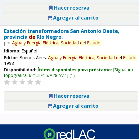
Hacer reserva
Agregar al carrito
Estación transformadora San Antonio Oeste,
provincia
de
Río Negro.
por
Agua
y
Energía
Eléctrica,
Sociedad
de
l
Estado
.
Idioma:
Español
Editor:
Buenos Aires:
Agua
y
Energía
Eléctrica,
Sociedad
de
l
Estado
,
1998
Disponibilidad:
Ítems disponibles para préstamo:
Signatura
topográfica:
621.374.5/A282/v.1
(1).
Hacer reserva
Agregar al carrito