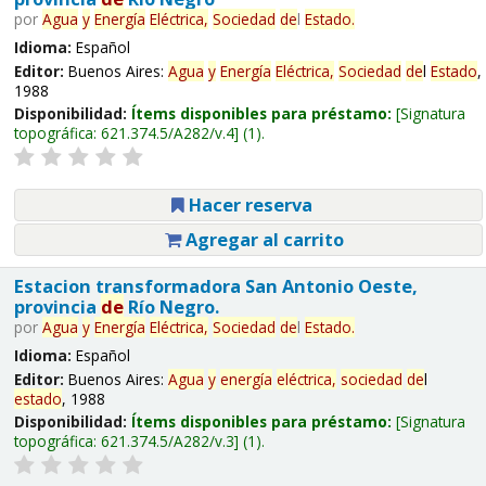
por
Agua
y
Energía
Eléctrica,
Sociedad
de
l
Estado
.
Idioma:
Español
Editor:
Buenos Aires:
Agua
y
Energía
Eléctrica,
Sociedad
de
l
Estado
,
1988
Disponibilidad:
Ítems disponibles para préstamo:
Signatura
topográfica:
621.374.5/A282/v.4
(1).
Hacer reserva
Agregar al carrito
Estacion transformadora San Antonio Oeste,
provincia
de
Río Negro.
por
Agua
y
Energía
Eléctrica,
Sociedad
de
l
Estado
.
Idioma:
Español
Editor:
Buenos Aires:
Agua
y
energía
eléctrica,
sociedad
de
l
estado
, 1988
Disponibilidad:
Ítems disponibles para préstamo:
Signatura
topográfica:
621.374.5/A282/v.3
(1).