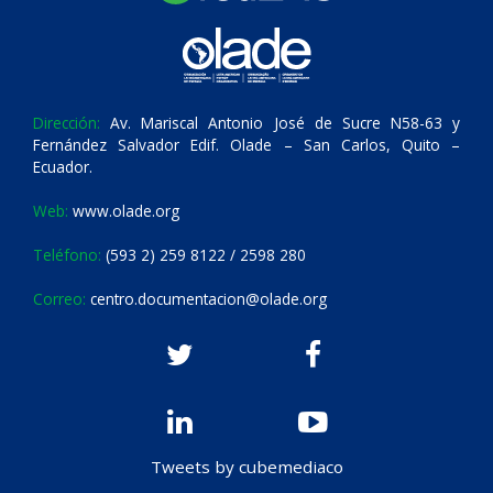
Dirección:
Av. Mariscal Antonio José de Sucre N58-63 y
Fernández Salvador Edif. Olade – San Carlos, Quito –
Ecuador.
Web:
www.olade.org
Teléfono:
(593 2) 259 8122 / 2598 280
Correo:
centro.documentacion@olade.org
Tweets by cubemediaco