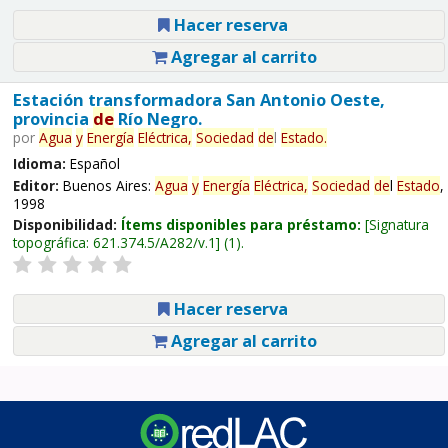
Hacer reserva
Agregar al carrito
Estación transformadora San Antonio Oeste,
provincia
de
Río Negro.
por
Agua
y
Energía
Eléctrica,
Sociedad
de
l
Estado
.
Idioma:
Español
Editor:
Buenos Aires:
Agua
y
Energía
Eléctrica,
Sociedad
de
l
Estado
,
1998
Disponibilidad:
Ítems disponibles para préstamo:
Signatura
topográfica:
621.374.5/A282/v.1
(1).
Hacer reserva
Agregar al carrito