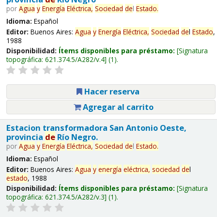
por
Agua
y
Energía
Eléctrica,
Sociedad
de
l
Estado
.
Idioma:
Español
Editor:
Buenos Aires:
Agua
y
Energía
Eléctrica,
Sociedad
de
l
Estado
,
1988
Disponibilidad:
Ítems disponibles para préstamo:
Signatura
topográfica:
621.374.5/A282/v.4
(1).
Hacer reserva
Agregar al carrito
Estacion transformadora San Antonio Oeste,
provincia
de
Río Negro.
por
Agua
y
Energía
Eléctrica,
Sociedad
de
l
Estado
.
Idioma:
Español
Editor:
Buenos Aires:
Agua
y
energía
eléctrica,
sociedad
de
l
estado
, 1988
Disponibilidad:
Ítems disponibles para préstamo:
Signatura
topográfica:
621.374.5/A282/v.3
(1).