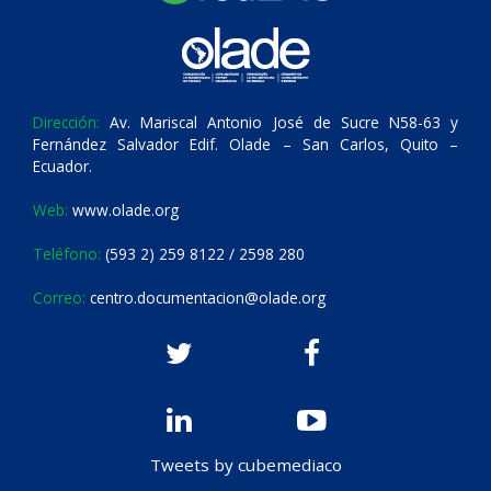
Dirección:
Av. Mariscal Antonio José de Sucre N58-63 y
Fernández Salvador Edif. Olade – San Carlos, Quito –
Ecuador.
Web:
www.olade.org
Teléfono:
(593 2) 259 8122 / 2598 280
Correo:
centro.documentacion@olade.org
Tweets by cubemediaco