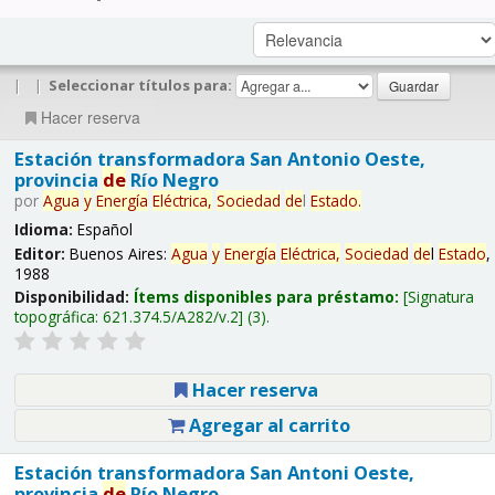
|
|
Seleccionar títulos para:
Hacer reserva
Estación transformadora San Antonio Oeste,
provincia
de
Río Negro
por
Agua
y
Energía
Eléctrica,
Sociedad
de
l
Estado
.
Idioma:
Español
Editor:
Buenos Aires:
Agua
y
Energía
Eléctrica,
Sociedad
de
l
Estado
,
1988
Disponibilidad:
Ítems disponibles para préstamo:
Signatura
topográfica:
621.374.5/A282/v.2
(3).
Hacer reserva
Agregar al carrito
Estación transformadora San Antoni Oeste,
provincia
de
Río Negro