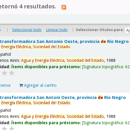
tornó 4 resultados.
|
Seleccionar todo
Limpiar todo
|
Seleccionar títulos para:
o
 transformadora San Antonio Oeste, provincia
de
Río Negro
y
Energía
Eléctrica,
Sociedad
de
l
Estado
.
spañol
enos Aires:
Agua
y
Energía
Eléctrica,
Sociedad
de
l
Estado
, 1988
lidad:
Ítems disponibles para préstamo:
Signatura topográfica:
62
eserva
Agregar al carrito
 transformadora San Antoni Oeste, provincia
de
Río Negro
y
Energía
Eléctrica,
Sociedad
de
l
Estado
.
spañol
enos Aires:
Agua
y
Energía
Eléctrica,
Sociedad
de
l
Estado
, 1988
lidad:
Ítems disponibles para préstamo:
Signatura topográfica:
62