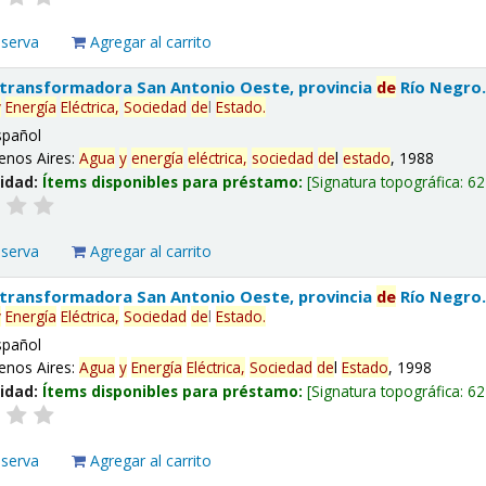
eserva
Agregar al carrito
 transformadora San Antonio Oeste, provincia
de
Río Negro
y
Energía
Eléctrica,
Sociedad
de
l
Estado
.
spañol
enos Aires:
Agua
y
energía
eléctrica,
sociedad
de
l
estado
, 1988
lidad:
Ítems disponibles para préstamo:
Signatura topográfica:
62
eserva
Agregar al carrito
 transformadora San Antonio Oeste, provincia
de
Río Negro
y
Energía
Eléctrica,
Sociedad
de
l
Estado
.
spañol
enos Aires:
Agua
y
Energía
Eléctrica,
Sociedad
de
l
Estado
, 1998
lidad:
Ítems disponibles para préstamo:
Signatura topográfica:
62
eserva
Agregar al carrito