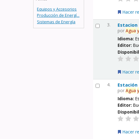
Equipos y Accesorios
Hacer r
Producción de Energí...
Sistemas de Energía
3.
Estacion
por
Agua
Idioma:
E
Editor:
Bu
Disponibi
Hacer r
4.
Estación
por
Agua
Idioma:
E
Editor:
Bu
Disponibi
Hacer r