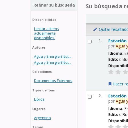
Refinar su búsqueda
Su búsqueda re
Disponibilidad
Limitar a ítems
Quitar resaltad
actualmente
disponibles.
1.
Estación
por
Agua
Autores
Idioma:
E
Agua y Energía Eléct...
Editor:
Bu
Agua y Energía Eléct...
Disponibi
Colecciones
Documentos Externos
Hacer r
Tipos de ítem
2.
Estación
Libros
por
Agua
Idioma:
E
Lugares
Editor:
Bu
Argentina
Disponibi
Temas