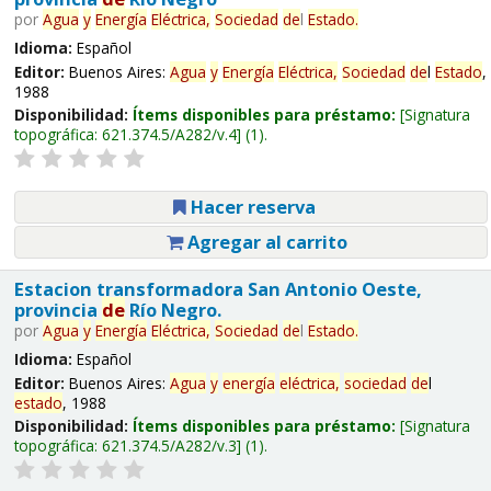
por
Agua
y
Energía
Eléctrica,
Sociedad
de
l
Estado
.
Idioma:
Español
Editor:
Buenos Aires:
Agua
y
Energía
Eléctrica,
Sociedad
de
l
Estado
,
1988
Disponibilidad:
Ítems disponibles para préstamo:
Signatura
topográfica:
621.374.5/A282/v.4
(1).
Hacer reserva
Agregar al carrito
Estacion transformadora San Antonio Oeste,
provincia
de
Río Negro.
por
Agua
y
Energía
Eléctrica,
Sociedad
de
l
Estado
.
Idioma:
Español
Editor:
Buenos Aires:
Agua
y
energía
eléctrica,
sociedad
de
l
estado
, 1988
Disponibilidad:
Ítems disponibles para préstamo:
Signatura
topográfica:
621.374.5/A282/v.3
(1).