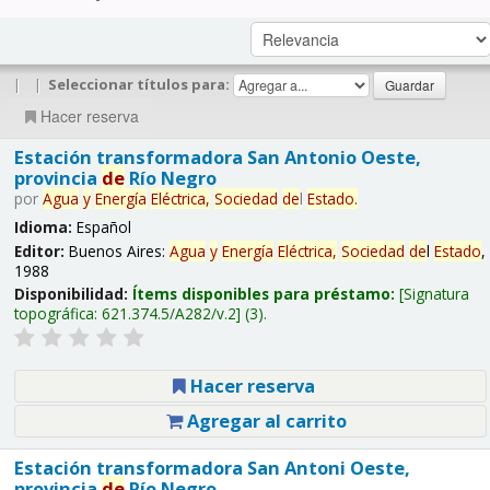
|
|
Seleccionar títulos para:
Hacer reserva
Estación transformadora San Antonio Oeste,
provincia
de
Río Negro
por
Agua
y
Energía
Eléctrica,
Sociedad
de
l
Estado
.
Idioma:
Español
Editor:
Buenos Aires:
Agua
y
Energía
Eléctrica,
Sociedad
de
l
Estado
,
1988
Disponibilidad:
Ítems disponibles para préstamo:
Signatura
topográfica:
621.374.5/A282/v.2
(3).
Hacer reserva
Agregar al carrito
Estación transformadora San Antoni Oeste,
provincia
de
Río Negro