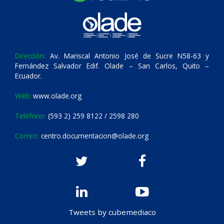
Dirección:
Av. Mariscal Antonio José de Sucre N58-63 y
Fernández Salvador Edif. Olade – San Carlos, Quito –
Ecuador.
Web:
www.olade.org
Teléfono:
(593 2) 259 8122 / 2598 280
Correo:
centro.documentacion@olade.org
Tweets by cubemediaco