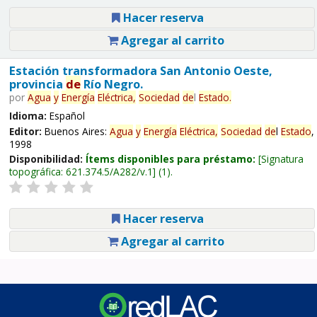
Hacer reserva
Agregar al carrito
Estación transformadora San Antonio Oeste,
provincia
de
Río Negro.
por
Agua
y
Energía
Eléctrica,
Sociedad
de
l
Estado
.
Idioma:
Español
Editor:
Buenos Aires:
Agua
y
Energía
Eléctrica,
Sociedad
de
l
Estado
,
1998
Disponibilidad:
Ítems disponibles para préstamo:
Signatura
topográfica:
621.374.5/A282/v.1
(1).
Hacer reserva
Agregar al carrito