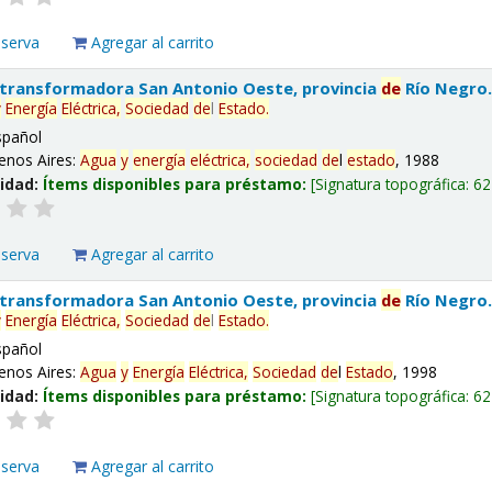
eserva
Agregar al carrito
 transformadora San Antonio Oeste, provincia
de
Río Negro
y
Energía
Eléctrica,
Sociedad
de
l
Estado
.
spañol
enos Aires:
Agua
y
energía
eléctrica,
sociedad
de
l
estado
, 1988
lidad:
Ítems disponibles para préstamo:
Signatura topográfica:
62
eserva
Agregar al carrito
 transformadora San Antonio Oeste, provincia
de
Río Negro
y
Energía
Eléctrica,
Sociedad
de
l
Estado
.
spañol
enos Aires:
Agua
y
Energía
Eléctrica,
Sociedad
de
l
Estado
, 1998
lidad:
Ítems disponibles para préstamo:
Signatura topográfica:
62
eserva
Agregar al carrito