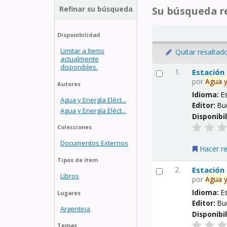
Refinar su búsqueda
Su búsqueda re
Disponibilidad
Limitar a ítems
Quitar resaltad
actualmente
disponibles.
1.
Estación
por
Agua
Autores
Idioma:
E
Agua y Energía Eléct...
Editor:
Bu
Agua y Energía Eléct...
Disponibi
Colecciones
Documentos Externos
Hacer r
Tipos de ítem
2.
Estación
Libros
por
Agua
Idioma:
E
Lugares
Editor:
Bu
Argentina
Disponibi
Temas