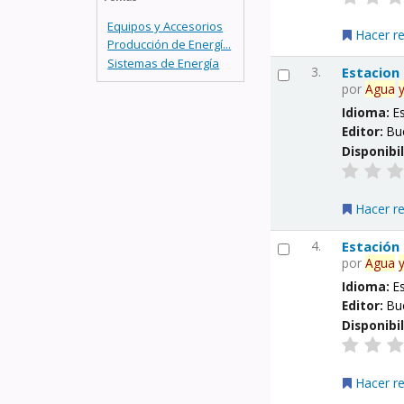
Equipos y Accesorios
Hacer r
Producción de Energí...
Sistemas de Energía
3.
Estacion
por
Agua
Idioma:
E
Editor:
Bu
Disponibi
Hacer r
4.
Estación
por
Agua
Idioma:
E
Editor:
Bu
Disponibi
Hacer r