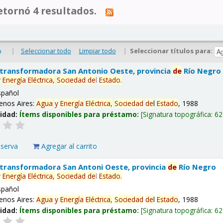
tornó 4 resultados.
|
Seleccionar todo
Limpiar todo
|
Seleccionar títulos para:
o
 transformadora San Antonio Oeste, provincia
de
Río Negro
y
Energía
Eléctrica,
Sociedad
de
l
Estado
.
spañol
enos Aires:
Agua
y
Energía
Eléctrica,
Sociedad
de
l
Estado
, 1988
lidad:
Ítems disponibles para préstamo:
Signatura topográfica:
62
eserva
Agregar al carrito
 transformadora San Antoni Oeste, provincia
de
Río Negro
y
Energía
Eléctrica,
Sociedad
de
l
Estado
.
spañol
enos Aires:
Agua
y
Energía
Eléctrica,
Sociedad
de
l
Estado
, 1988
lidad:
Ítems disponibles para préstamo:
Signatura topográfica:
62