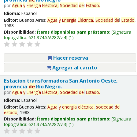
por
Agua
y
Energía
Eléctrica,
Sociedad
de
l
Estado
.
Idioma:
Español
Editor:
Buenos Aires:
Agua
y
Energía
Eléctrica,
Sociedad
de
l
Estado
,
1988
Disponibilidad:
Ítems disponibles para préstamo:
Signatura
topográfica:
621.374.5/A282/v.4
(1).
Hacer reserva
Agregar al carrito
Estacion transformadora San Antonio Oeste,
provincia
de
Río Negro.
por
Agua
y
Energía
Eléctrica,
Sociedad
de
l
Estado
.
Idioma:
Español
Editor:
Buenos Aires:
Agua
y
energía
eléctrica,
sociedad
de
l
estado
, 1988
Disponibilidad:
Ítems disponibles para préstamo:
Signatura
topográfica:
621.374.5/A282/v.3
(1).