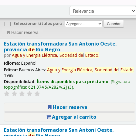
|
|
Seleccionar títulos para:
Hacer reserva
Estación transformadora San Antonio Oeste,
provincia
de
Río Negro
por
Agua
y
Energía
Eléctrica,
Sociedad
de
l
Estado
.
Idioma:
Español
Editor:
Buenos Aires:
Agua
y
Energía
Eléctrica,
Sociedad
de
l
Estado
,
1988
Disponibilidad:
Ítems disponibles para préstamo:
Signatura
topográfica:
621.374.5/A282/v.2
(3).
Hacer reserva
Agregar al carrito
Estación transformadora San Antoni Oeste,
provincia
de
Río Negro