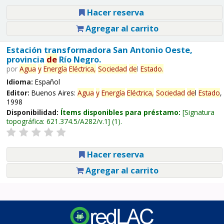
Hacer reserva
Agregar al carrito
Estación transformadora San Antonio Oeste,
provincia
de
Río Negro.
por
Agua
y
Energía
Eléctrica,
Sociedad
de
l
Estado
.
Idioma:
Español
Editor:
Buenos Aires:
Agua
y
Energía
Eléctrica,
Sociedad
de
l
Estado
,
1998
Disponibilidad:
Ítems disponibles para préstamo:
Signatura
topográfica:
621.374.5/A282/v.1
(1).
Hacer reserva
Agregar al carrito