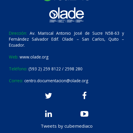
Dirección:
Av. Mariscal Antonio José de Sucre N58-63 y
Fernández Salvador Edif. Olade – San Carlos, Quito –
Ecuador.
Web:
www.olade.org
Teléfono:
(593 2) 259 8122 / 2598 280
Correo:
centro.documentacion@olade.org
Tweets by cubemediaco