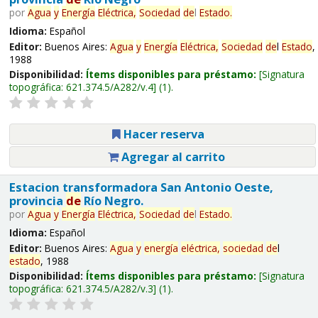
por
Agua
y
Energía
Eléctrica,
Sociedad
de
l
Estado
.
Idioma:
Español
Editor:
Buenos Aires:
Agua
y
Energía
Eléctrica,
Sociedad
de
l
Estado
,
1988
Disponibilidad:
Ítems disponibles para préstamo:
Signatura
topográfica:
621.374.5/A282/v.4
(1).
Hacer reserva
Agregar al carrito
Estacion transformadora San Antonio Oeste,
provincia
de
Río Negro.
por
Agua
y
Energía
Eléctrica,
Sociedad
de
l
Estado
.
Idioma:
Español
Editor:
Buenos Aires:
Agua
y
energía
eléctrica,
sociedad
de
l
estado
, 1988
Disponibilidad:
Ítems disponibles para préstamo:
Signatura
topográfica:
621.374.5/A282/v.3
(1).