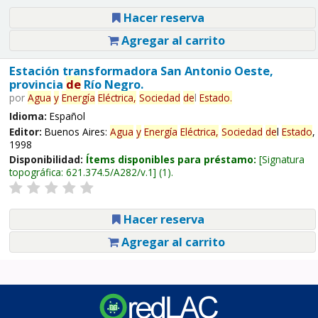
Hacer reserva
Agregar al carrito
Estación transformadora San Antonio Oeste,
provincia
de
Río Negro.
por
Agua
y
Energía
Eléctrica,
Sociedad
de
l
Estado
.
Idioma:
Español
Editor:
Buenos Aires:
Agua
y
Energía
Eléctrica,
Sociedad
de
l
Estado
,
1998
Disponibilidad:
Ítems disponibles para préstamo:
Signatura
topográfica:
621.374.5/A282/v.1
(1).
Hacer reserva
Agregar al carrito