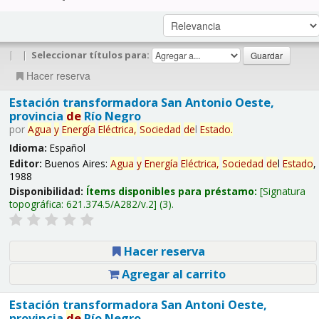
|
|
Seleccionar títulos para:
Hacer reserva
Estación transformadora San Antonio Oeste,
provincia
de
Río Negro
por
Agua
y
Energía
Eléctrica,
Sociedad
de
l
Estado
.
Idioma:
Español
Editor:
Buenos Aires:
Agua
y
Energía
Eléctrica,
Sociedad
de
l
Estado
,
1988
Disponibilidad:
Ítems disponibles para préstamo:
Signatura
topográfica:
621.374.5/A282/v.2
(3).
Hacer reserva
Agregar al carrito
Estación transformadora San Antoni Oeste,
provincia
de
Río Negro