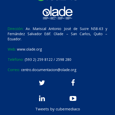
Dirección:
Av. Mariscal Antonio José de Sucre N58-63 y
Fernández Salvador Edif. Olade – San Carlos, Quito –
Ecuador.
Web:
www.olade.org
Teléfono:
(593 2) 259 8122 / 2598 280
Correo:
centro.documentacion@olade.org
Tweets by cubemediaco