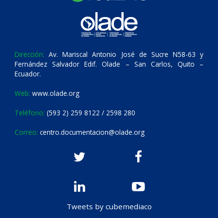
Dirección:
Av. Mariscal Antonio José de Sucre N58-63 y
Fernández Salvador Edif. Olade – San Carlos, Quito –
Ecuador.
Web:
www.olade.org
Teléfono:
(593 2) 259 8122 / 2598 280
Correo:
centro.documentacion@olade.org
Tweets by cubemediaco