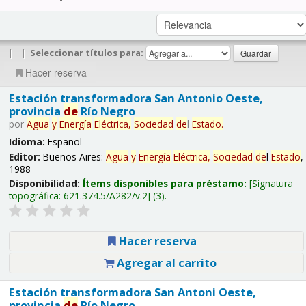
|
|
Seleccionar títulos para:
Hacer reserva
Estación transformadora San Antonio Oeste,
provincia
de
Río Negro
por
Agua
y
Energía
Eléctrica,
Sociedad
de
l
Estado
.
Idioma:
Español
Editor:
Buenos Aires:
Agua
y
Energía
Eléctrica,
Sociedad
de
l
Estado
,
1988
Disponibilidad:
Ítems disponibles para préstamo:
Signatura
topográfica:
621.374.5/A282/v.2
(3).
Hacer reserva
Agregar al carrito
Estación transformadora San Antoni Oeste,
provincia
de
Río Negro