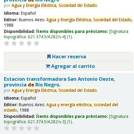
por
Agua
y
Energía
Eléctrica,
Sociedad
de
l
Estado
.
Idioma:
Español
Editor:
Buenos Aires:
Agua
y
Energía
Eléctrica,
Sociedad
de
l
Estado
,
1988
Disponibilidad:
Ítems disponibles para préstamo:
Signatura
topográfica:
621.374.5/A282/v.4
(1).
Hacer reserva
Agregar al carrito
Estacion transformadora San Antonio Oeste,
provincia
de
Río Negro.
por
Agua
y
Energía
Eléctrica,
Sociedad
de
l
Estado
.
Idioma:
Español
Editor:
Buenos Aires:
Agua
y
energía
eléctrica,
sociedad
de
l
estado
, 1988
Disponibilidad:
Ítems disponibles para préstamo:
Signatura
topográfica:
621.374.5/A282/v.3
(1).