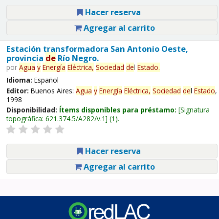
Hacer reserva
Agregar al carrito
Estación transformadora San Antonio Oeste,
provincia
de
Río Negro.
por
Agua
y
Energía
Eléctrica,
Sociedad
de
l
Estado
.
Idioma:
Español
Editor:
Buenos Aires:
Agua
y
Energía
Eléctrica,
Sociedad
de
l
Estado
,
1998
Disponibilidad:
Ítems disponibles para préstamo:
Signatura
topográfica:
621.374.5/A282/v.1
(1).
Hacer reserva
Agregar al carrito