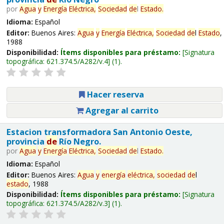
por
Agua
y
Energía
Eléctrica,
Sociedad
de
l
Estado
.
Idioma:
Español
Editor:
Buenos Aires:
Agua
y
Energía
Eléctrica,
Sociedad
de
l
Estado
,
1988
Disponibilidad:
Ítems disponibles para préstamo:
Signatura
topográfica:
621.374.5/A282/v.4
(1).
Hacer reserva
Agregar al carrito
Estacion transformadora San Antonio Oeste,
provincia
de
Río Negro.
por
Agua
y
Energía
Eléctrica,
Sociedad
de
l
Estado
.
Idioma:
Español
Editor:
Buenos Aires:
Agua
y
energía
eléctrica,
sociedad
de
l
estado
, 1988
Disponibilidad:
Ítems disponibles para préstamo:
Signatura
topográfica:
621.374.5/A282/v.3
(1).