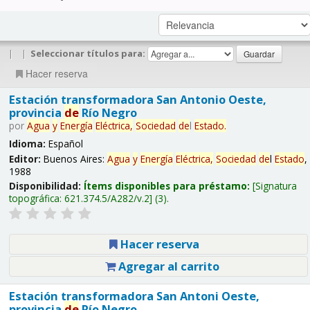
|
|
Seleccionar títulos para:
Hacer reserva
Estación transformadora San Antonio Oeste,
provincia
de
Río Negro
por
Agua
y
Energía
Eléctrica,
Sociedad
de
l
Estado
.
Idioma:
Español
Editor:
Buenos Aires:
Agua
y
Energía
Eléctrica,
Sociedad
de
l
Estado
,
1988
Disponibilidad:
Ítems disponibles para préstamo:
Signatura
topográfica:
621.374.5/A282/v.2
(3).
Hacer reserva
Agregar al carrito
Estación transformadora San Antoni Oeste,
provincia
de
Río Negro