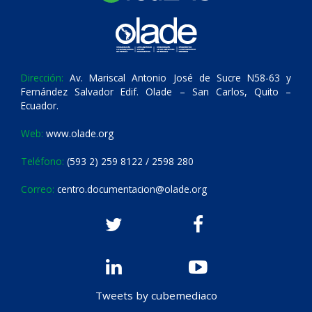
Dirección:
Av. Mariscal Antonio José de Sucre N58-63 y
Fernández Salvador Edif. Olade – San Carlos, Quito –
Ecuador.
Web:
www.olade.org
Teléfono:
(593 2) 259 8122 / 2598 280
Correo:
centro.documentacion@olade.org
Tweets by cubemediaco