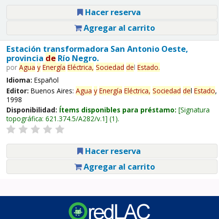
Hacer reserva
Agregar al carrito
Estación transformadora San Antonio Oeste,
provincia
de
Río Negro.
por
Agua
y
Energía
Eléctrica,
Sociedad
de
l
Estado
.
Idioma:
Español
Editor:
Buenos Aires:
Agua
y
Energía
Eléctrica,
Sociedad
de
l
Estado
,
1998
Disponibilidad:
Ítems disponibles para préstamo:
Signatura
topográfica:
621.374.5/A282/v.1
(1).
Hacer reserva
Agregar al carrito