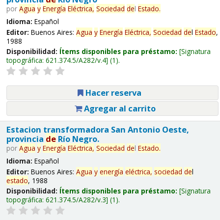
por
Agua
y
Energía
Eléctrica,
Sociedad
de
l
Estado
.
Idioma:
Español
Editor:
Buenos Aires:
Agua
y
Energía
Eléctrica,
Sociedad
de
l
Estado
,
1988
Disponibilidad:
Ítems disponibles para préstamo:
Signatura
topográfica:
621.374.5/A282/v.4
(1).
Hacer reserva
Agregar al carrito
Estacion transformadora San Antonio Oeste,
provincia
de
Río Negro.
por
Agua
y
Energía
Eléctrica,
Sociedad
de
l
Estado
.
Idioma:
Español
Editor:
Buenos Aires:
Agua
y
energía
eléctrica,
sociedad
de
l
estado
, 1988
Disponibilidad:
Ítems disponibles para préstamo:
Signatura
topográfica:
621.374.5/A282/v.3
(1).