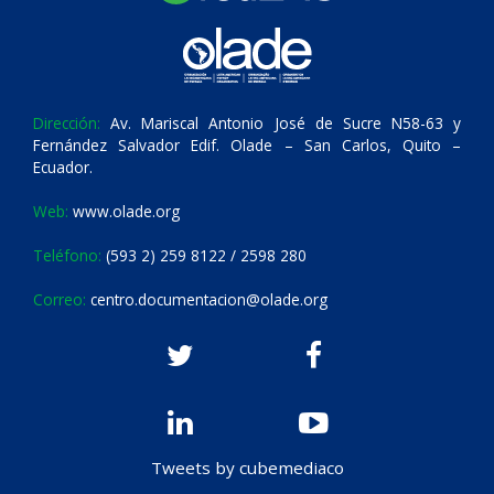
Dirección:
Av. Mariscal Antonio José de Sucre N58-63 y
Fernández Salvador Edif. Olade – San Carlos, Quito –
Ecuador.
Web:
www.olade.org
Teléfono:
(593 2) 259 8122 / 2598 280
Correo:
centro.documentacion@olade.org
Tweets by cubemediaco