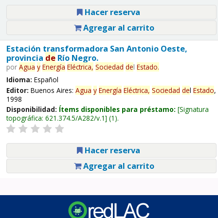
Hacer reserva
Agregar al carrito
Estación transformadora San Antonio Oeste,
provincia
de
Río Negro.
por
Agua
y
Energía
Eléctrica,
Sociedad
de
l
Estado
.
Idioma:
Español
Editor:
Buenos Aires:
Agua
y
Energía
Eléctrica,
Sociedad
de
l
Estado
,
1998
Disponibilidad:
Ítems disponibles para préstamo:
Signatura
topográfica:
621.374.5/A282/v.1
(1).
Hacer reserva
Agregar al carrito