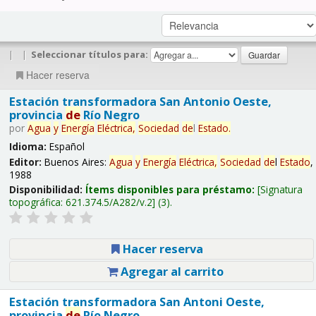
|
|
Seleccionar títulos para:
Hacer reserva
Estación transformadora San Antonio Oeste,
provincia
de
Río Negro
por
Agua
y
Energía
Eléctrica,
Sociedad
de
l
Estado
.
Idioma:
Español
Editor:
Buenos Aires:
Agua
y
Energía
Eléctrica,
Sociedad
de
l
Estado
,
1988
Disponibilidad:
Ítems disponibles para préstamo:
Signatura
topográfica:
621.374.5/A282/v.2
(3).
Hacer reserva
Agregar al carrito
Estación transformadora San Antoni Oeste,
provincia
de
Río Negro