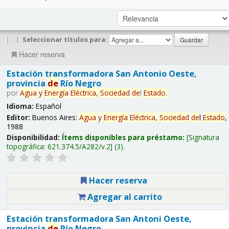
|
|
Seleccionar títulos para:
Hacer reserva
Estación transformadora San Antonio Oeste,
provincia
de
Río Negro
por
Agua
y
Energía
Eléctrica,
Sociedad
de
l
Estado
.
Idioma:
Español
Editor:
Buenos Aires:
Agua
y
Energía
Eléctrica,
Sociedad
de
l
Estado
,
1988
Disponibilidad:
Ítems disponibles para préstamo:
Signatura
topográfica:
621.374.5/A282/v.2
(3).
Hacer reserva
Agregar al carrito
Estación transformadora San Antoni Oeste,
provincia
de
Río Negro