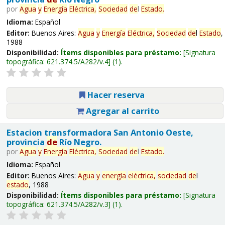
por
Agua
y
Energía
Eléctrica,
Sociedad
de
l
Estado
.
Idioma:
Español
Editor:
Buenos Aires:
Agua
y
Energía
Eléctrica,
Sociedad
de
l
Estado
,
1988
Disponibilidad:
Ítems disponibles para préstamo:
Signatura
topográfica:
621.374.5/A282/v.4
(1).
Hacer reserva
Agregar al carrito
Estacion transformadora San Antonio Oeste,
provincia
de
Río Negro.
por
Agua
y
Energía
Eléctrica,
Sociedad
de
l
Estado
.
Idioma:
Español
Editor:
Buenos Aires:
Agua
y
energía
eléctrica,
sociedad
de
l
estado
, 1988
Disponibilidad:
Ítems disponibles para préstamo:
Signatura
topográfica:
621.374.5/A282/v.3
(1).