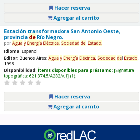
Hacer reserva
Agregar al carrito
Estación transformadora San Antonio Oeste,
provincia
de
Río Negro.
por
Agua
y
Energía
Eléctrica,
Sociedad
de
l
Estado
.
Idioma:
Español
Editor:
Buenos Aires:
Agua
y
Energía
Eléctrica,
Sociedad
de
l
Estado
,
1998
Disponibilidad:
Ítems disponibles para préstamo:
Signatura
topográfica:
621.374.5/A282/v.1
(1).
Hacer reserva
Agregar al carrito