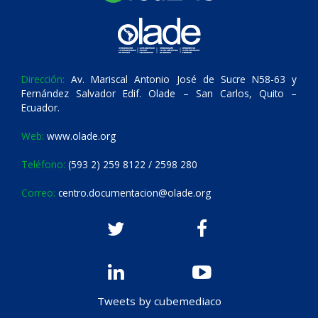
Dirección:
Av. Mariscal Antonio José de Sucre N58-63 y
Fernández Salvador Edif. Olade – San Carlos, Quito –
Ecuador.
Web:
www.olade.org
Teléfono:
(593 2) 259 8122 / 2598 280
Correo:
centro.documentacion@olade.org
Tweets by cubemediaco