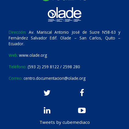
Dirección:
Av. Mariscal Antonio José de Sucre N58-63 y
Fernández Salvador Edif. Olade – San Carlos, Quito –
Ecuador.
Web:
www.olade.org
Teléfono:
(593 2) 259 8122 / 2598 280
Correo:
centro.documentacion@olade.org
Tweets by cubemediaco