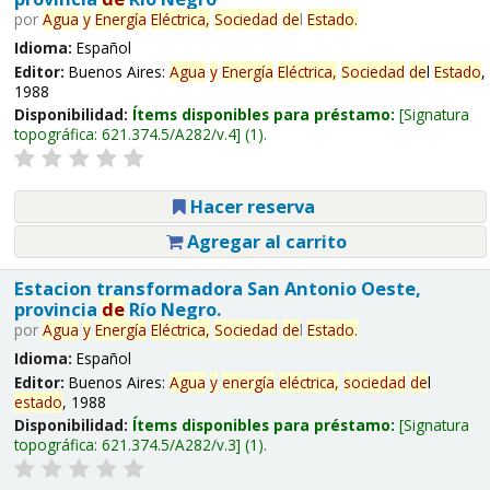
por
Agua
y
Energía
Eléctrica,
Sociedad
de
l
Estado
.
Idioma:
Español
Editor:
Buenos Aires:
Agua
y
Energía
Eléctrica,
Sociedad
de
l
Estado
,
1988
Disponibilidad:
Ítems disponibles para préstamo:
Signatura
topográfica:
621.374.5/A282/v.4
(1).
Hacer reserva
Agregar al carrito
Estacion transformadora San Antonio Oeste,
provincia
de
Río Negro.
por
Agua
y
Energía
Eléctrica,
Sociedad
de
l
Estado
.
Idioma:
Español
Editor:
Buenos Aires:
Agua
y
energía
eléctrica,
sociedad
de
l
estado
, 1988
Disponibilidad:
Ítems disponibles para préstamo:
Signatura
topográfica:
621.374.5/A282/v.3
(1).