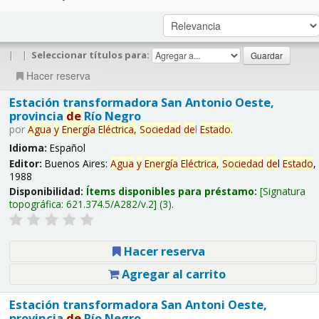
|
|
Seleccionar títulos para:
Hacer reserva
Estación transformadora San Antonio Oeste,
provincia
de
Río Negro
por
Agua
y
Energía
Eléctrica,
Sociedad
de
l
Estado
.
Idioma:
Español
Editor:
Buenos Aires:
Agua
y
Energía
Eléctrica,
Sociedad
de
l
Estado
,
1988
Disponibilidad:
Ítems disponibles para préstamo:
Signatura
topográfica:
621.374.5/A282/v.2
(3).
Hacer reserva
Agregar al carrito
Estación transformadora San Antoni Oeste,
provincia
de
Río Negro