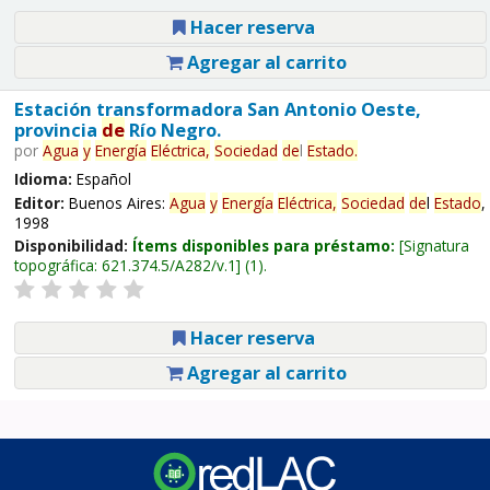
Hacer reserva
Agregar al carrito
Estación transformadora San Antonio Oeste,
provincia
de
Río Negro.
por
Agua
y
Energía
Eléctrica,
Sociedad
de
l
Estado
.
Idioma:
Español
Editor:
Buenos Aires:
Agua
y
Energía
Eléctrica,
Sociedad
de
l
Estado
,
1998
Disponibilidad:
Ítems disponibles para préstamo:
Signatura
topográfica:
621.374.5/A282/v.1
(1).
Hacer reserva
Agregar al carrito