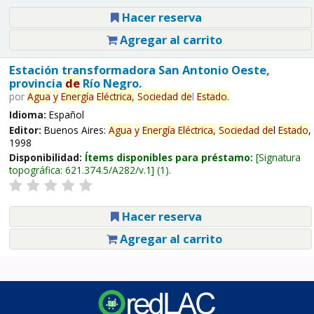
Hacer reserva
Agregar al carrito
Estación transformadora San Antonio Oeste,
provincia
de
Río Negro.
por
Agua
y
Energía
Eléctrica,
Sociedad
de
l
Estado
.
Idioma:
Español
Editor:
Buenos Aires:
Agua
y
Energía
Eléctrica,
Sociedad
de
l
Estado
,
1998
Disponibilidad:
Ítems disponibles para préstamo:
Signatura
topográfica:
621.374.5/A282/v.1
(1).
Hacer reserva
Agregar al carrito