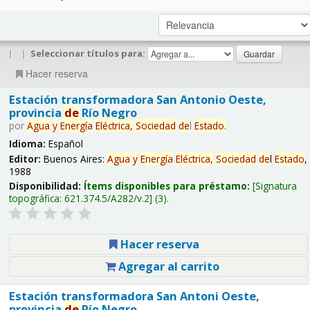
|
|
Seleccionar títulos para:
Hacer reserva
Estación transformadora San Antonio Oeste,
provincia
de
Río Negro
por
Agua
y
Energía
Eléctrica,
Sociedad
de
l
Estado
.
Idioma:
Español
Editor:
Buenos Aires:
Agua
y
Energía
Eléctrica,
Sociedad
de
l
Estado
,
1988
Disponibilidad:
Ítems disponibles para préstamo:
Signatura
topográfica:
621.374.5/A282/v.2
(3).
Hacer reserva
Agregar al carrito
Estación transformadora San Antoni Oeste,
provincia
de
Río Negro