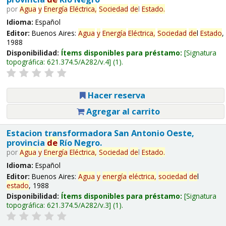
por
Agua
y
Energía
Eléctrica,
Sociedad
de
l
Estado
.
Idioma:
Español
Editor:
Buenos Aires:
Agua
y
Energía
Eléctrica,
Sociedad
de
l
Estado
,
1988
Disponibilidad:
Ítems disponibles para préstamo:
Signatura
topográfica:
621.374.5/A282/v.4
(1).
Hacer reserva
Agregar al carrito
Estacion transformadora San Antonio Oeste,
provincia
de
Río Negro.
por
Agua
y
Energía
Eléctrica,
Sociedad
de
l
Estado
.
Idioma:
Español
Editor:
Buenos Aires:
Agua
y
energía
eléctrica,
sociedad
de
l
estado
, 1988
Disponibilidad:
Ítems disponibles para préstamo:
Signatura
topográfica:
621.374.5/A282/v.3
(1).