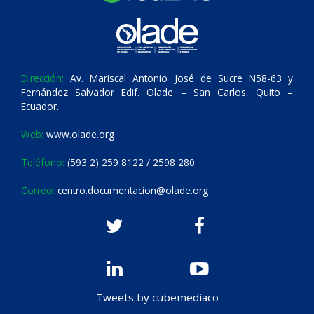
Dirección:
Av. Mariscal Antonio José de Sucre N58-63 y
Fernández Salvador Edif. Olade – San Carlos, Quito –
Ecuador.
Web:
www.olade.org
Teléfono:
(593 2) 259 8122 / 2598 280
Correo:
centro.documentacion@olade.org
Tweets by cubemediaco