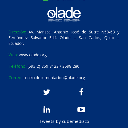
Dirección:
Av. Mariscal Antonio José de Sucre N58-63 y
Fernández Salvador Edif. Olade – San Carlos, Quito –
Ecuador.
Web:
www.olade.org
Teléfono:
(593 2) 259 8122 / 2598 280
Correo:
centro.documentacion@olade.org
Tweets by cubemediaco