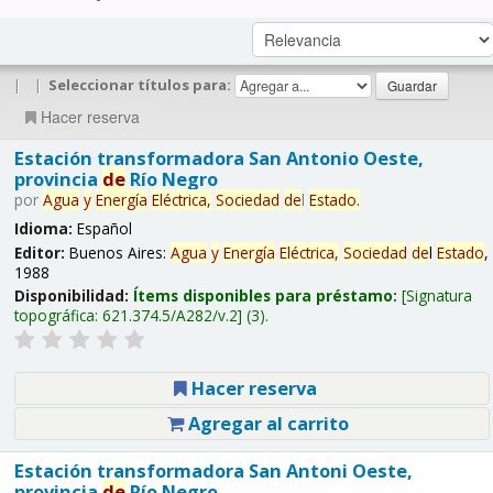
|
|
Seleccionar títulos para:
Hacer reserva
Estación transformadora San Antonio Oeste,
provincia
de
Río Negro
por
Agua
y
Energía
Eléctrica,
Sociedad
de
l
Estado
.
Idioma:
Español
Editor:
Buenos Aires:
Agua
y
Energía
Eléctrica,
Sociedad
de
l
Estado
,
1988
Disponibilidad:
Ítems disponibles para préstamo:
Signatura
topográfica:
621.374.5/A282/v.2
(3).
Hacer reserva
Agregar al carrito
Estación transformadora San Antoni Oeste,
provincia
de
Río Negro