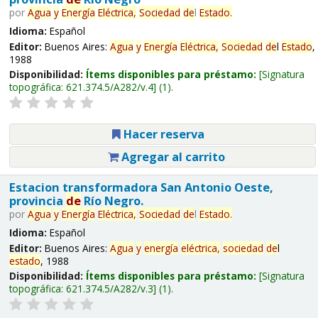
por
Agua
y
Energía
Eléctrica,
Sociedad
de
l
Estado
.
Idioma:
Español
Editor:
Buenos Aires:
Agua
y
Energía
Eléctrica,
Sociedad
de
l
Estado
,
1988
Disponibilidad:
Ítems disponibles para préstamo:
Signatura
topográfica:
621.374.5/A282/v.4
(1).
Hacer reserva
Agregar al carrito
Estacion transformadora San Antonio Oeste,
provincia
de
Río Negro.
por
Agua
y
Energía
Eléctrica,
Sociedad
de
l
Estado
.
Idioma:
Español
Editor:
Buenos Aires:
Agua
y
energía
eléctrica,
sociedad
de
l
estado
, 1988
Disponibilidad:
Ítems disponibles para préstamo:
Signatura
topográfica:
621.374.5/A282/v.3
(1).