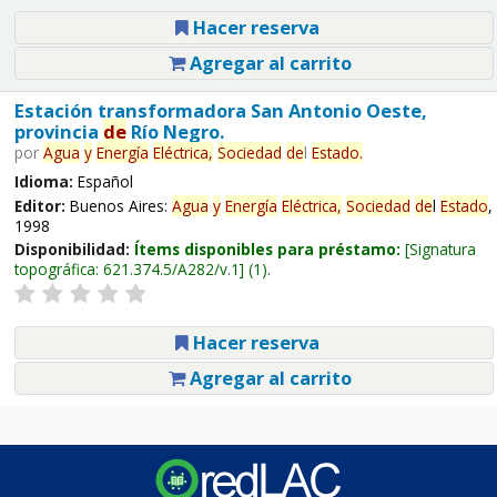
Hacer reserva
Agregar al carrito
Estación transformadora San Antonio Oeste,
provincia
de
Río Negro.
por
Agua
y
Energía
Eléctrica,
Sociedad
de
l
Estado
.
Idioma:
Español
Editor:
Buenos Aires:
Agua
y
Energía
Eléctrica,
Sociedad
de
l
Estado
,
1998
Disponibilidad:
Ítems disponibles para préstamo:
Signatura
topográfica:
621.374.5/A282/v.1
(1).
Hacer reserva
Agregar al carrito