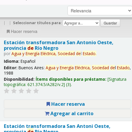
|
|
Seleccionar títulos para:
Hacer reserva
Estación transformadora San Antonio Oeste,
provincia
de
Río Negro
por
Agua
y
Energía
Eléctrica,
Sociedad
de
l
Estado
.
Idioma:
Español
Editor:
Buenos Aires:
Agua
y
Energía
Eléctrica,
Sociedad
de
l
Estado
,
1988
Disponibilidad:
Ítems disponibles para préstamo:
Signatura
topográfica:
621.374.5/A282/v.2
(3).
Hacer reserva
Agregar al carrito
Estación transformadora San Antoni Oeste,
provincia
de
Río Negro