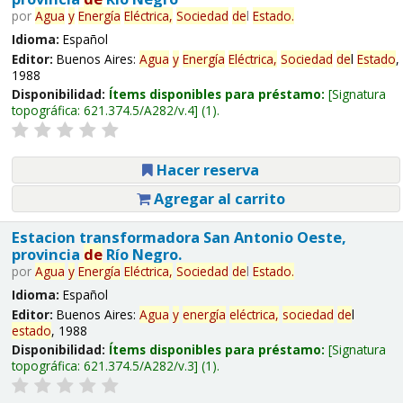
por
Agua
y
Energía
Eléctrica,
Sociedad
de
l
Estado
.
Idioma:
Español
Editor:
Buenos Aires:
Agua
y
Energía
Eléctrica,
Sociedad
de
l
Estado
,
1988
Disponibilidad:
Ítems disponibles para préstamo:
Signatura
topográfica:
621.374.5/A282/v.4
(1).
Hacer reserva
Agregar al carrito
Estacion transformadora San Antonio Oeste,
provincia
de
Río Negro.
por
Agua
y
Energía
Eléctrica,
Sociedad
de
l
Estado
.
Idioma:
Español
Editor:
Buenos Aires:
Agua
y
energía
eléctrica,
sociedad
de
l
estado
, 1988
Disponibilidad:
Ítems disponibles para préstamo:
Signatura
topográfica:
621.374.5/A282/v.3
(1).