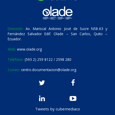
Dirección:
Av. Mariscal Antonio José de Sucre N58-63 y
Fernández Salvador Edif. Olade – San Carlos, Quito –
Ecuador.
Web:
www.olade.org
Teléfono:
(593 2) 259 8122 / 2598 280
Correo:
centro.documentacion@olade.org
Tweets by cubemediaco