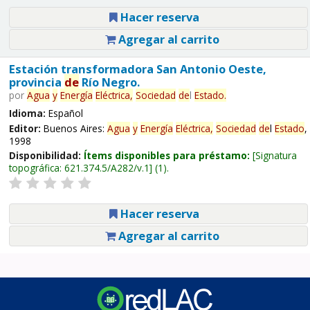
Hacer reserva
Agregar al carrito
Estación transformadora San Antonio Oeste,
provincia
de
Río Negro.
por
Agua
y
Energía
Eléctrica,
Sociedad
de
l
Estado
.
Idioma:
Español
Editor:
Buenos Aires:
Agua
y
Energía
Eléctrica,
Sociedad
de
l
Estado
,
1998
Disponibilidad:
Ítems disponibles para préstamo:
Signatura
topográfica:
621.374.5/A282/v.1
(1).
Hacer reserva
Agregar al carrito