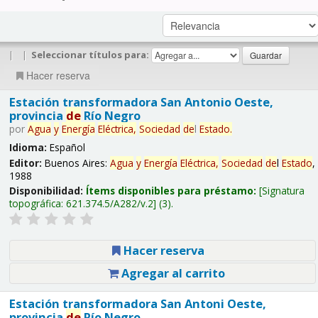
|
|
Seleccionar títulos para:
Hacer reserva
Estación transformadora San Antonio Oeste,
provincia
de
Río Negro
por
Agua
y
Energía
Eléctrica,
Sociedad
de
l
Estado
.
Idioma:
Español
Editor:
Buenos Aires:
Agua
y
Energía
Eléctrica,
Sociedad
de
l
Estado
,
1988
Disponibilidad:
Ítems disponibles para préstamo:
Signatura
topográfica:
621.374.5/A282/v.2
(3).
Hacer reserva
Agregar al carrito
Estación transformadora San Antoni Oeste,
provincia
de
Río Negro