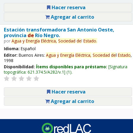
Hacer reserva
Agregar al carrito
Estación transformadora San Antonio Oeste,
provincia
de
Río Negro.
por
Agua
y
Energía
Eléctrica,
Sociedad
de
l
Estado
.
Idioma:
Español
Editor:
Buenos Aires:
Agua
y
Energía
Eléctrica,
Sociedad
de
l
Estado
,
1998
Disponibilidad:
Ítems disponibles para préstamo:
Signatura
topográfica:
621.374.5/A282/v.1
(1).
Hacer reserva
Agregar al carrito