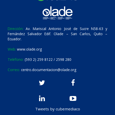
Dirección:
Av. Mariscal Antonio José de Sucre N58-63 y
Fernández Salvador Edif. Olade – San Carlos, Quito –
Ecuador.
Web:
www.olade.org
Teléfono:
(593 2) 259 8122 / 2598 280
Correo:
centro.documentacion@olade.org
Tweets by cubemediaco