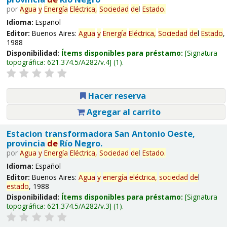
por
Agua
y
Energía
Eléctrica,
Sociedad
de
l
Estado
.
Idioma:
Español
Editor:
Buenos Aires:
Agua
y
Energía
Eléctrica,
Sociedad
de
l
Estado
,
1988
Disponibilidad:
Ítems disponibles para préstamo:
Signatura
topográfica:
621.374.5/A282/v.4
(1).
Hacer reserva
Agregar al carrito
Estacion transformadora San Antonio Oeste,
provincia
de
Río Negro.
por
Agua
y
Energía
Eléctrica,
Sociedad
de
l
Estado
.
Idioma:
Español
Editor:
Buenos Aires:
Agua
y
energía
eléctrica,
sociedad
de
l
estado
, 1988
Disponibilidad:
Ítems disponibles para préstamo:
Signatura
topográfica:
621.374.5/A282/v.3
(1).